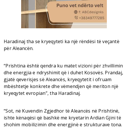
Haradinaj tha se kryeqyteti ka një rëndësi të veçantë
për Aleancën.
“Prishtina është qendra ku matet vizioni për zhvillimin
dhe energjia e ndryshimit që i duhet Kosovës. Prandaj,
gjatë qeverisjes së Aleancës, kryeqytetit i ofruam
mbështetje konkrete dhe vëmendjen që meriton një
kryeqytet evropian”, tha Haradinaj.
“Sot, në Kuvendin Zgjedhor të Aleancës në Prishtinë,
ishte kënaqësi që bashkë me kryetarin Ardian Gjini të
shohim mobilizimin dhe energjinë e strukturave tona.