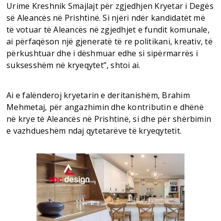
Urime Kreshnik Smajlajt për zgjedhjen Kryetar i Degës
së Aleancës në Prishtinë. Si njëri ndër kandidatët më
të votuar të Aleancës në zgjedhjet e fundit komunale,
ai përfaqëson një gjeneratë të re politikani, kreativ, të
përkushtuar dhe i dëshmuar edhe si sipërmarrës i
suksesshëm në kryeqytet”, shtoi ai.
Ai e falënderoj kryetarin e deritanishëm, Brahim
Mehmetaj, për angazhimin dhe kontributin e dhënë
në krye të Aleancës në Prishtinë, si dhe për shërbimin
e vazhdueshëm ndaj qytetarëve të kryeqytetit.