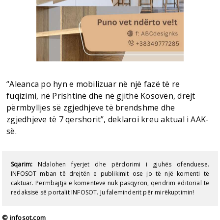
“Aleanca po hyn e mobilizuar në një fazë të re
fuqizimi, në Prishtinë dhe në gjithë Kosovën, drejt
përmbylljes së zgjedhjeve të brendshme dhe
zgjedhjeve të 7 qershorit”, deklaroi kreu aktual i AAK-
së.
Sqarim:
Ndalohen fyerjet dhe përdorimi i gjuhës ofenduese.
INFOSOT mban të drejtën e publikimit ose jo të një komenti të
caktuar. Përmbajtja e komenteve nuk pasqyron, qëndrim editorial të
redaksisë së portalit INFOSOT. Ju faleminderit për mirëkuptimin!
© infosot.com