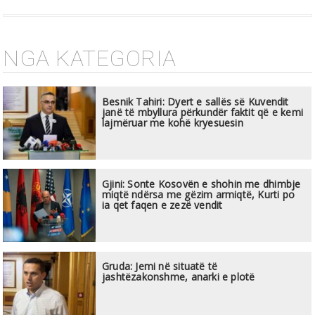
NGA KATEGORIA
Besnik Tahiri: Dyert e sallës së Kuvendit
janë të mbyllura përkundër faktit që e kemi
lajmëruar me kohë kryesuesin
Gjini: Sonte Kosovën e shohin me dhimbje
miqtë ndërsa me gëzim armiqtë, Kurti po
ia qet faqen e zezë vendit
Gruda: Jemi në situatë të
jashtëzakonshme, anarki e plotë