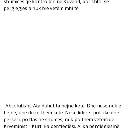
shumicës që kontrollon në Kuvend, por shtoi se
përgjegjësia nuk bie vetëm mbi të.
“Absolutisht. Ata duhet ta bëjnë këtë. Dhe nëse nuk e
bëjnë, unë do të them këtë: Nëse liderët politikë dhe
përsëri, po flas në shumës, nuk po them vetëm që
Kryeministri Kurti ka përgjegjësi. Ai ka përgjegjësinë