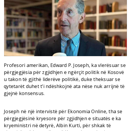
Profesori amerikan, Edward P. Joseph, ka vlerësuar se
përgjegjësia për zgjidhjen e ngërçit politik në Kosovë
u takon të gjithë liderëve politikë, duke theksuar se
qytetarët duhet t’i ndëshkojnë ata nëse nuk arrijnë të
gjejnë konsensus.
Joseph në një intervistë për Ekonomia Online, tha se
përgjegjësinë kryesore për zgjidhjen e situatës e ka
kryeministri në detyrë, Albin Kurti, për shkak të