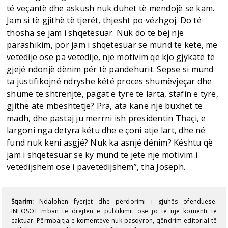
të veçantë dhe askush nuk duhet të mendojë se kam.
Jam si të gjithë të tjerët, thjesht po vëzhgoj. Do të
thosha se jam i shqetësuar. Nuk do të bëj një
parashikim, por jam i shqetësuar se mund të ketë, me
vetëdije ose pa vetëdije, një motivim që kjo gjykatë të
gjejë ndonjë dënim për të pandehurit. Sepse si mund
ta justifikojnë ndryshe këtë proces shumëvjeçar dhe
shumë të shtrenjtë, pagat e tyre të larta, stafin e tyre,
gjithë atë mbështetje? Pra, ata kanë një buxhet të
madh, dhe pastaj ju merrni ish presidentin Thaçi, e
largoni nga detyra këtu dhe e çoni atje lart, dhe në
fund nuk keni asgjë? Nuk ka asnjë dënim? Kështu që
jam i shqetësuar se ky mund të jetë një motivim i
vetëdijshëm ose i pavetëdijshëm”, tha Joseph.
Sqarim:
Ndalohen fyerjet dhe përdorimi i gjuhës ofenduese.
INFOSOT mban të drejtën e publikimit ose jo të një komenti të
caktuar. Përmbajtja e komenteve nuk pasqyron, qëndrim editorial të