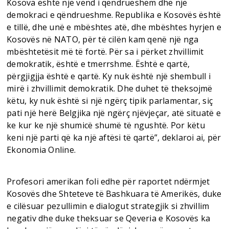
Kosova është një vend i qëndrueshëm dhe një
demokraci e qëndrueshme. Republika e Kosovës është
e tillë, dhe unë e mbështes atë, dhe mbështes hyrjen e
Kosovës në NATO, për të cilën kam qenë një nga
mbështetësit më të fortë. Për sa i përket zhvillimit
demokratik, është e tmerrshme. Është e qartë,
përgjigjja është e qartë. Ky nuk është një shembull i
mirë i zhvillimit demokratik. Dhe duhet të theksojmë
këtu, ky nuk është si një ngërç tipik parlamentar, siç
pati një herë Belgjika një ngërç njëvjeçar, atë situatë e
ke kur ke një shumicë shumë të ngushtë. Por këtu
keni një parti që ka një aftësi të qartë”, deklaroi ai, për
Ekonomia Online.
Profesori amerikan foli edhe për raportet ndërmjet
Kosovës dhe Shteteve të Bashkuara të Amerikës, duke
e cilësuar pezullimin e dialogut strategjik si zhvillim
negativ dhe duke theksuar se Qeveria e Kosovës ka