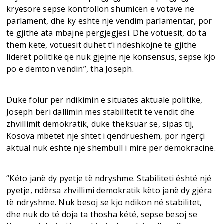
kryesore sepse kontrollon shumicën e votave në
parlament, dhe ky është një vendim parlamentar, por
të gjithë ata mbajnë përgjegjësi. Dhe votuesit, do ta
them këtë, votuesit duhet t’i ndëshkojnë të gjithë
liderët politikë që nuk gjejnë një konsensus, sepse kjo
po e dëmton vendin”, tha Joseph.
Duke folur për ndikimin e situatës aktuale politike,
Joseph bëri dallimin mes stabilitetit të vendit dhe
zhvillimit demokratik, duke theksuar se, sipas tij,
Kosova mbetet një shtet i qëndrueshëm, por ngërçi
aktual nuk është një shembull i mirë për demokracinë.
“Këto janë dy pyetje të ndryshme. Stabiliteti është një
pyetje, ndërsa zhvillimi demokratik këto janë dy gjëra
të ndryshme. Nuk besoj se kjo ndikon në stabilitet,
dhe nuk do të doja ta thosha këtë, sepse besoj se