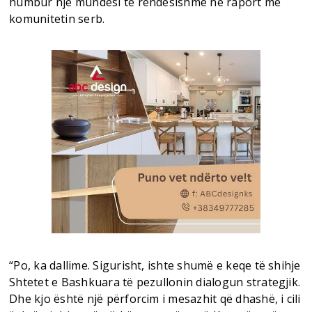
humbur një mundësi të rëndësishme në raport me
komunitetin serb.
“Po, ka dallime. Sigurisht, ishte shumë e keqe të shihje
Shtetet e Bashkuara të pezullonin dialogun strategjik.
Dhe kjo është një përforcim i mesazhit që dhashë, i cili