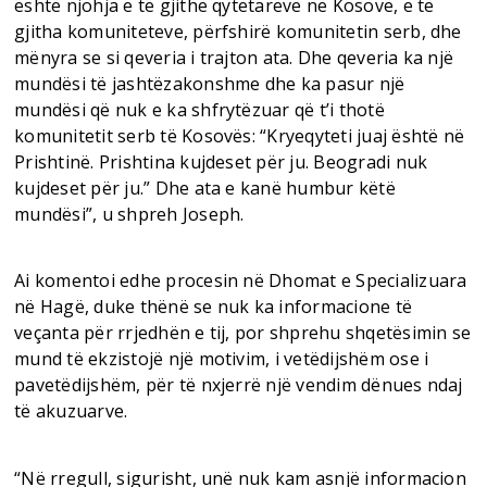
është njohja e të gjithë qytetarëve në Kosovë, e të
gjitha komuniteteve, përfshirë komunitetin serb, dhe
mënyra se si qeveria i trajton ata. Dhe qeveria ka një
mundësi të jashtëzakonshme dhe ka pasur një
mundësi që nuk e ka shfrytëzuar që t’i thotë
komunitetit serb të Kosovës: “Kryeqyteti juaj është në
Prishtinë. Prishtina kujdeset për ju. Beogradi nuk
kujdeset për ju.” Dhe ata e kanë humbur këtë
mundësi”, u shpreh Joseph.
Ai komentoi edhe procesin në Dhomat e Specializuara
në Hagë, duke thënë se nuk ka informacione të
veçanta për rrjedhën e tij, por shprehu shqetësimin se
mund të ekzistojë një motivim, i vetëdijshëm ose i
pavetëdijshëm, për të nxjerrë një vendim dënues ndaj
të akuzuarve.
“Në rregull, sigurisht, unë nuk kam asnjë informacion