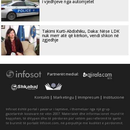
i vjedhjeve nga automjetet
Takimi Kurti-Abdixhiku, Daka: Nëse LDK
nuk merr atë që kërkon, vendi shkon në
zgjedhje
Partnerët medial:
Kontakti
|
Marketingu
|
Immpresum
|
Institucione
Infosot është portal i pavarur i lajmeve, i themeluar nga një grup
gazetarësh kosovarë në vitin 2007. Materialet dhe informacionet mund të
kopjohen, të shtypen dhe të përdoren por vetëm pas referimit të qartë
të burimit të portalit Infosot.com, në përputhje me kushtet e përdorimit.