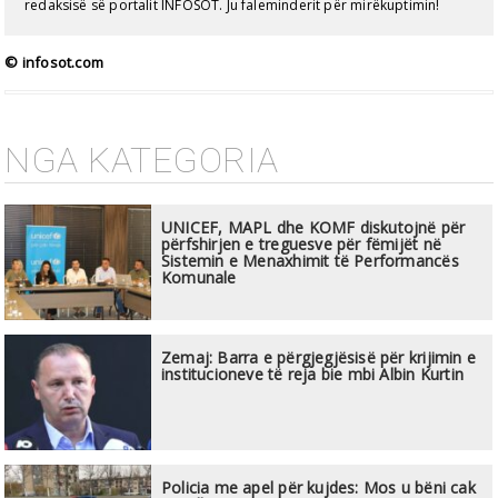
redaksisë së portalit INFOSOT. Ju faleminderit për mirëkuptimin!
© infosot.com
NGA KATEGORIA
UNICEF, MAPL dhe KOMF diskutojnë për
përfshirjen e treguesve për fëmijët në
Sistemin e Menaxhimit të Performancës
Komunale
Zemaj: Barra e përgjegjësisë për krijimin e
institucioneve të reja bie mbi Albin Kurtin
Policia me apel për kujdes: Mos u bëni cak