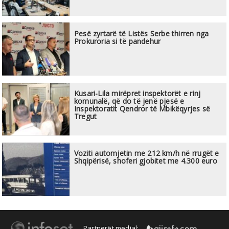
Pesë zyrtarë të Listës Serbe thirren nga
Prokuroria si të pandehur
Kusari-Lila mirëpret inspektorët e rinj
komunalë, që do të jenë pjesë e
Inspektoratit Qendror të Mbikëqyrjes së
Tregut
Voziti automjetin me 212 km/h në rrugët e
Shqipërisë, shoferi gjobitet me 4.300 euro
Partnerët medial: