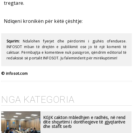
tregtare.
Ndiqeni kronikën për këtë çështje:
Sqarim:
Ndalohen fyerjet dhe përdorimi i gjuhës ofenduese.
INFOSOT mban të drejtën e publikimit ose jo të një komenti të
caktuar. Përmbajtja e komenteve nuk pasqyron, qëndrim editorial të
redaksisë së portalit INFOSOT. Ju faleminderit për mirëkuptimin!
© infosot.com
NGA KATEGORIA
KGJK cakton mbledhjen e radhës, në rend
dite shqyrtimi i dorëheqjeve të gjyqtarëve
dhe stafit serb