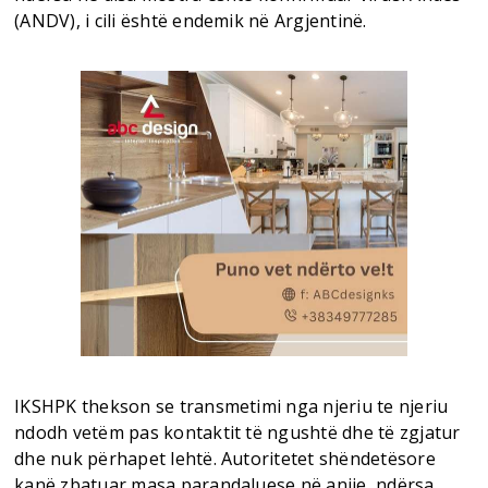
(ANDV), i cili është endemik në Argjentinë.
IKSHPK thekson se transmetimi nga njeriu te njeriu
ndodh vetëm pas kontaktit të ngushtë dhe të zgjatur
dhe nuk përhapet lehtë. Autoritetet shëndetësore
kanë zbatuar masa parandaluese në anije, ndërsa