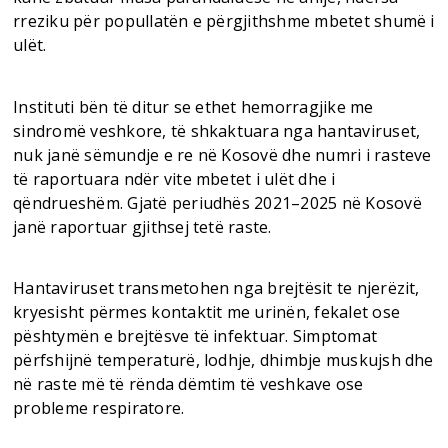
rreziku për popullatën e përgjithshme mbetet shumë i
ulët.
Instituti bën të ditur se ethet hemorragjike me
sindromë veshkore, të shkaktuara nga hantaviruset,
nuk janë sëmundje e re në Kosovë dhe numri i rasteve
të raportuara ndër vite mbetet i ulët dhe i
qëndrueshëm. Gjatë periudhës 2021–2025 në Kosovë
janë raportuar gjithsej tetë raste.
Hantaviruset transmetohen nga brejtësit te njerëzit,
kryesisht përmes kontaktit me urinën, fekalet ose
pështymën e brejtësve të infektuar. Simptomat
përfshijnë temperaturë, lodhje, dhimbje muskujsh dhe
në raste më të rënda dëmtim të veshkave ose
probleme respiratore.