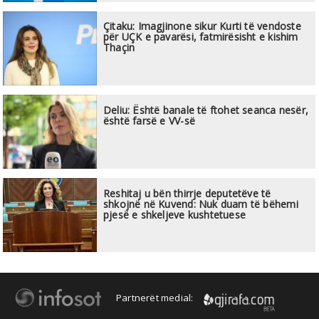
Çitaku: Imagjinone sikur Kurti të vendoste
për UÇK e pavarësi, fatmirësisht e kishim
Thaçin
Deliu: Është banale të ftohet seanca nesër,
është farsë e VV-së
Reshitaj u bën thirrje deputetëve të
shkojnë në Kuvend: Nuk duam të bëhemi
pjesë e shkeljeve kushtetuese
Partnerët medial: