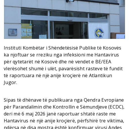
Instituti Kombëtar i Shëndetësisë Publike të Kosovës
ka njoftuar se rreziku nga infeksioni me Hantavirus
për qytetarët në Kosovë dhe në vendet e BE/EEA
vlerësohet shumë i ulët, pavarësisht rasteve të fundit
të raportuara në një anije kroçierë në Atlantikun
Jugor.
Sipas të dhënave të publikuara nga Qendra Evropiane
për Parandalimin dhe Kontrollin e Sëmundjeve (ECDC),
deri më 6 maj 2026 janë raportuar shtatë raste me
Hantavirus në një anije kroçierë, përfshirë tre viktima,
ndërsa në disa mostra është konfirmuar virusi Andes