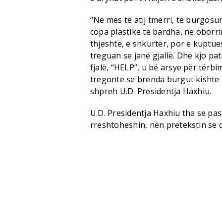
“Në mes të atij tmerri, të burgosu
copa plastike të bardha, në oborrin
thjeshtë, e shkurtër, por e kuptu
treguan se janë gjallë. Dhe kjo pa
fjalë, “HELP”, u bë arsye për tërbi
tregonte se brenda burgut kishte n
shpreh U.D. Presidentja Haxhiu.
U.D. Presidentja Haxhiu tha se pas
rreshtoheshin, nën pretekstin se 