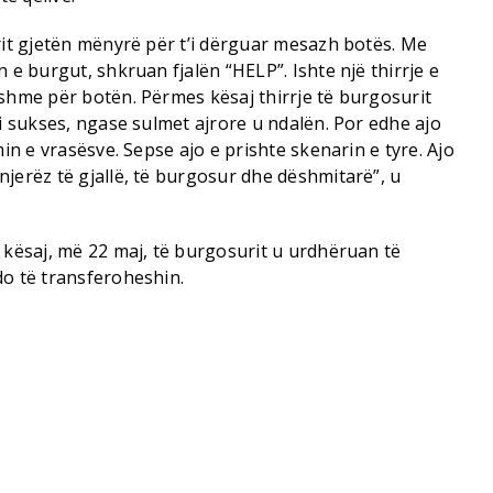
rit gjetën mënyrë për t’i dërguar mesazh botës. Me
 e burgut, shkruan fjalën “HELP”. Ishte një thirrje e
eshme për botën. Përmes kësaj thirrje të burgosurit
ti sukses, ngase sulmet ajrore u ndalën. Por edhe ajo
min e vrasësve. Sepse ajo e prishte skenarin e tyre. Ajo
jerëz të gjallë, të burgosur dhe dëshmitarë”, u
 kësaj, më 22 maj, të burgosurit u urdhëruan të
do të transferoheshin.