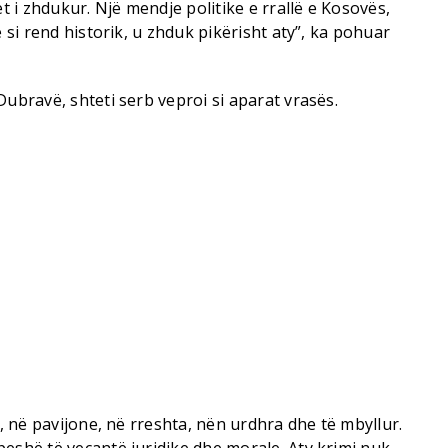
et i zhdukur. Një mendje politike e rrallë e Kosovës,
ë si rend historik, u zhduk pikërisht aty”, ka pohuar
Dubravë, shteti serb veproi si aparat vrasës.
a, në pavijone, në rreshta, nën urdhra dhe të mbyllur.