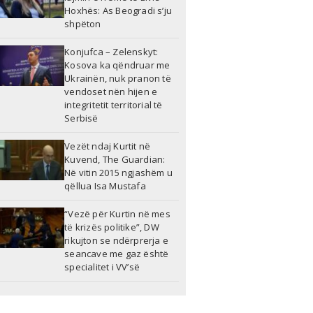
Hoxhës: As Beogradi s’ju
shpëton
Konjufca – Zelenskyt:
Kosova ka qëndruar me
Ukrainën, nuk pranon të
vendoset nën hijen e
integritetit territorial të
Serbisë
Vezët ndaj Kurtit në
Kuvend, The Guardian:
Në vitin 2015 ngjashëm u
qëllua Isa Mustafa
“Vezë për Kurtin në mes
të krizës politike”, DW
rikujton se ndërprerja e
seancave me gaz është
specialitet i VV’së