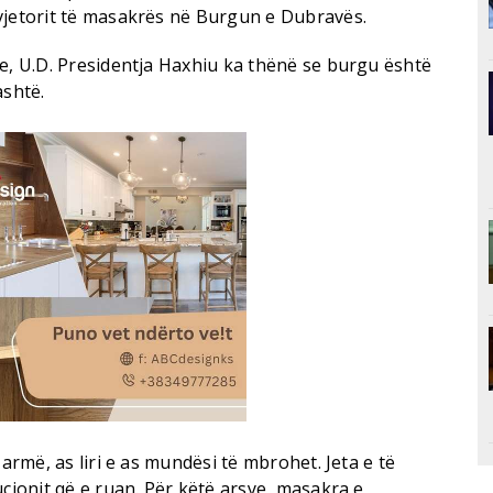
vjetorit të masakrës në Burgun e Dubravës.
ve, U.D. Presidentja Haxhiu ka thënë se burgu është
ashtë.
 armë, as liri e as mundësi të mbrohet. Jeta e të
ucionit që e ruan. Për këtë arsye, masakra e