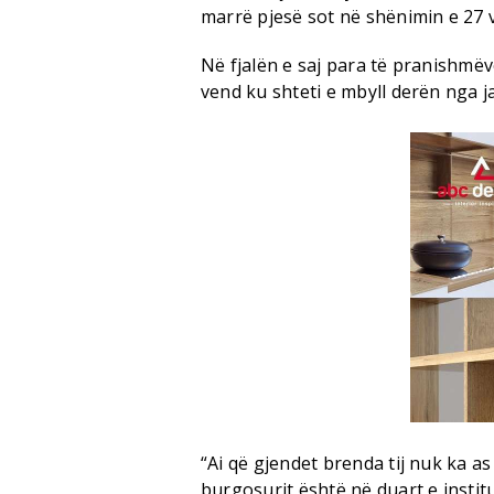
marrë pjesë sot në shënimin e 27 
Në fjalën e saj para të pranishmë
vend ku shteti e mbyll derën nga j
“Ai që gjendet brenda tij nuk ka as
burgosurit është në duart e instit