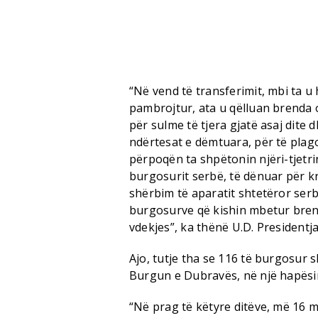
“Në vend të transferimit, mbi ta u 
pambrojtur, ata u qëlluan brenda o
për sulme të tjera gjatë asaj dite
ndërtesat e dëmtuara, për të plag
përpoqën ta shpëtonin njëri-tjetr
burgosurit serbë, të dënuar për kr
shërbim të aparatit shtetëror serb
burgosurve që kishin mbetur bren
vdekjes”, ka thënë U.D. Presidentj
Ajo, tutje tha se 116 të burgosur 
Burgun e Dubravës, në një hapësirë
“Në prag të këtyre ditëve, më 16 