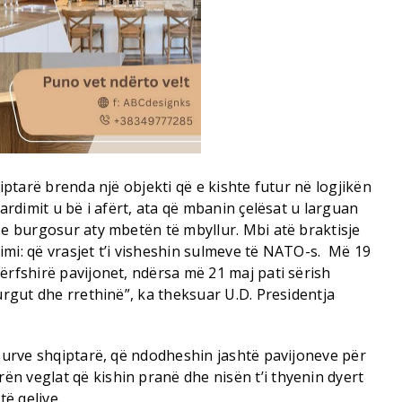
qiptarë brenda një objekti që e kishte futur në logjikën
bardimit u bë i afërt, ata që mbanin çelësat u larguan
 e burgosur aty mbetën të mbyllur. Mbi atë braktisje
mi: që vrasjet t’i visheshin sulmeve të NATO-s. Më 19
ërfshirë pavijonet, ndërsa më 21 maj pati sërish
burgut dhe rrethinë”, ka theksuar U.D. Presidentja
osurve shqiptarë, që ndodheshin jashtë pavijoneve për
n veglat që kishin pranë dhe nisën t’i thyenin dyert
të qelive.