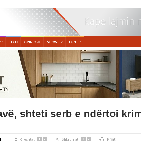
TECH
OPINIONE
SHOWBIZ
FUN
ë, shteti serb e ndërtoi kri
+
-
+
-

Rreshtat
A
Shkronjat

Print