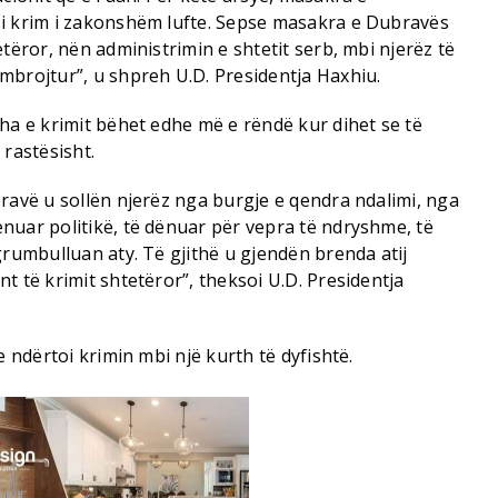
si krim i zakonshëm lufte. Sepse masakra e Dubravës
tëror, nën administrimin e shtetit serb, mbi njerëz të
mbrojtur”, u shpreh U.D. Presidentja Haxhiu.
ha e krimit bëhet edhe më e rëndë kur dihet se të
 rastësisht.
ravë u sollën njerëz nga burgje e qendra ndalimi, nga
nuar politikë, të dënuar për vepra të ndryshme, të
grumbulluan aty. Të gjithë u gjendën brenda atij
t të krimit shtetëror”, theksoi U.D. Presidentja
e ndërtoi krimin mbi një kurth të dyfishtë.