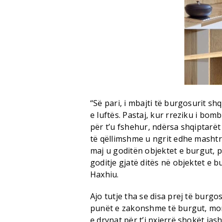
“Së pari, i mbajti të burgosurit sh
e luftës. Pastaj, kur rreziku i bom
për t’u fshehur, ndërsa shqiptarët
të qëllimshme u ngrit edhe mashtri
maj u goditën objektet e burgut, p
goditje gjatë ditës në objektet e 
Haxhiu.
Ajo tutje tha se disa prej të burg
punët e zakonshme të burgut, morë
e drynat për t’i nxjerrë shokët jash