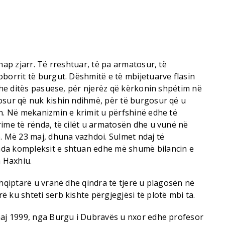
hap zjarr. Të rreshtuar, të pa armatosur, të
borrit të burgut. Dëshmitë e të mbijetuarve flasin
 dhe ditës pasuese, për njerëz që kërkonin shpëtim në
osur që nuk kishin ndihmë, për të burgosur që u
in. Në mekanizmin e krimit u përfshinë edhe të
ime të rënda, të cilët u armatosën dhe u vunë në
. Më 23 maj, dhuna vazhdoi. Sulmet ndaj të
da kompleksit e shtuan edhe më shumë bilancin e
a Haxhiu.
shqiptarë u vranë dhe qindra të tjerë u plagosën në
 ku shteti serb kishte përgjegjësi të plotë mbi ta.
maj 1999, nga Burgu i Dubravës u nxor edhe profesor