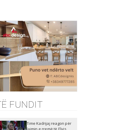
TË FUNDIT
Time Kadrijaj reagon për
lajmin e rremë të Elvis