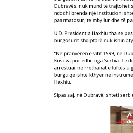
Dubravës, nuk mund të trajtohet 
ndodhi brenda një institucioni shte
paarmatosur, të mbyllur dhe të pa
U.D. Presidentja Haxhiu tha se pes
burgosurit shqiptarë nuk ishin aty
“Në pranverën e vitit 1999, në Dub
Kosova por edhe nga Serbia. Të dë
arrestuar në rrethanat e luftës u 
burgu që ishte kthyer në instrumen
Haxhiu.
Sipas saj, në Dubravë, shteti serb 