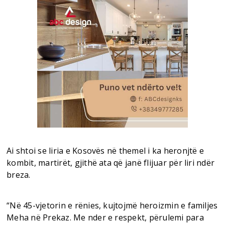
Ai shtoi se liria e Kosovës në themel i ka heronjtë e
kombit, martirët, gjithë ata që janë flijuar për liri ndër
breza.
“Në 45-vjetorin e rënies, kujtojmë heroizmin e familjes
Meha në Prekaz. Me nder e respekt, përulemi para