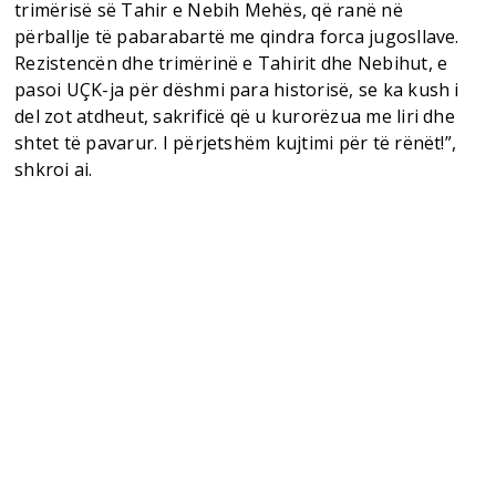
trimërisë së Tahir e Nebih Mehës, që ranë në
përballje të pabarabartë me qindra forca jugosllave.
Rezistencën dhe trimërinë e Tahirit dhe Nebihut, e
pasoi UÇK-ja për dëshmi para historisë, se ka kush i
del zot atdheut, sakrificë që u kurorëzua me liri dhe
shtet të pavarur. I përjetshëm kujtimi për të rënët!”,
shkroi ai.