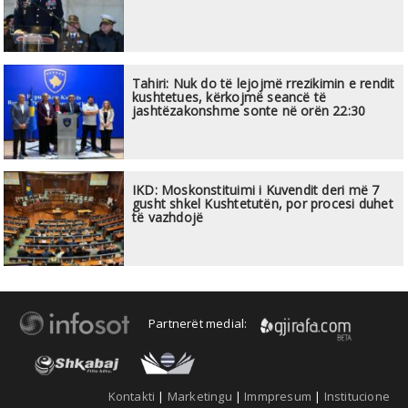
Tahiri: Nuk do të lejojmë rrezikimin e rendit
kushtetues, kërkojmë seancë të
jashtëzakonshme sonte në orën 22:30
IKD: Moskonstituimi i Kuvendit deri më 7
gusht shkel Kushtetutën, por procesi duhet
të vazhdojë
Partnerët medial:
Kontakti
|
Marketingu
|
Immpresum
|
Institucione