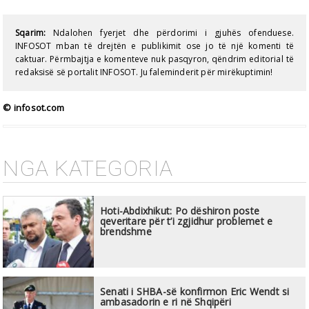
Sqarim:
Ndalohen fyerjet dhe përdorimi i gjuhës ofenduese.
INFOSOT mban të drejtën e publikimit ose jo të një komenti të
caktuar. Përmbajtja e komenteve nuk pasqyron, qëndrim editorial të
redaksisë së portalit INFOSOT. Ju faleminderit për mirëkuptimin!
© infosot.com
NGA KATEGORIA
Hoti-Abdixhikut: Po dëshiron poste
qeveritare për t’i zgjidhur problemet e
brendshme
Senati i SHBA-së konfirmon Eric Wendt si
ambasadorin e ri në Shqipëri