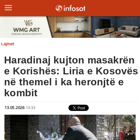
Lajmet
Haradinaj kujton masakrën
e Korishës: Liria e Kosovës
në themel i ka heronjtë e
kombit
13.05.2026
13:33