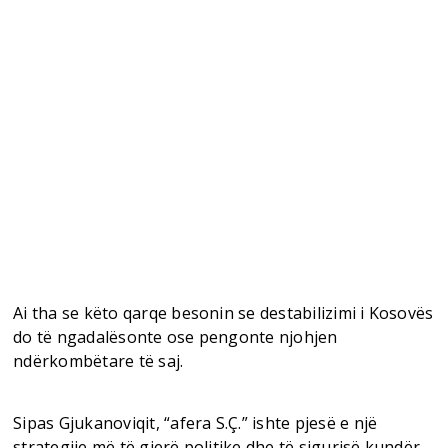
Ai tha se këto qarqe besonin se destabilizimi i Kosovës
do të ngadalësonte ose pengonte njohjen
ndërkombëtare të saj.
Sipas Gjukanoviqit, “afera S.Ç.” ishte pjesë e një
strategjie më të gjerë politike dhe të sigurisë kundër