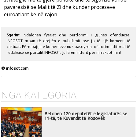
pavarësisë së Malit të Zi dhe kundër proceseve
euroatlantike në rajon.
Sqarim:
Ndalohen fyerjet dhe përdorimi i gjuhës ofenduese.
INFOSOT mban të drejtën e publikimit ose jo të një komenti të
caktuar. Përmbajtja e komenteve nuk pasqyron, qëndrim editorial të
redaksisë së portalit INFOSOT. Ju faleminderit për mirëkuptimin!
© infosot.com
NGA KATEGORIA
Betohen 120 deputetët e legjislaturës se
11-të, të Kuvendit të Kosovës