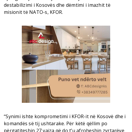
destabilizimi i Kosovës dhe dëmtimi i imazhit të
misionit të NATO-s, KFOR.
“Synimi ishte komprometimi i KFOR-it në Kosovë dhe i
komandës së tij ushtarake. Për këtë qëllim po
përgatiteshin 27 vajza që do t’u afroheshin zyrtarëve