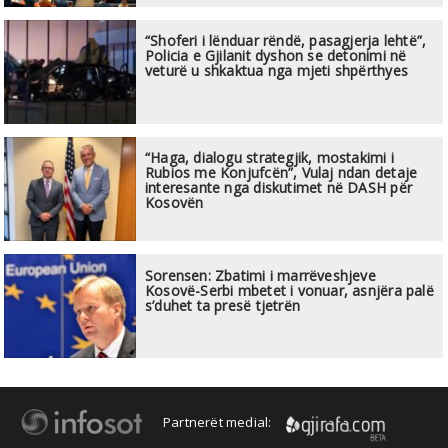
“Shoferi i lënduar rëndë, pasagjerja lehtë”,
Policia e Gjilanit dyshon se detonimi në
veturë u shkaktua nga mjeti shpërthyes
“Haga, dialogu strategjik, mostakimi i
Rubios me Konjufcën”, Vulaj ndan detaje
interesante nga diskutimet në DASH për
Kosovën
Sorensen: Zbatimi i marrëveshjeve
Kosovë-Serbi mbetet i vonuar, asnjëra palë
s’duhet ta presë tjetrën
Partnerët medial: