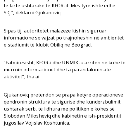
të lartë ushtarakë të KFOR-it. Mes tyre ishte edhe
S.Ç.”, deklaroi Gjukanoviq.
Sipas tij, autoritetet malazeze kishin siguruar
informacione se vajzat po trajnoheshin në ambientet
e stadiumit të klubit Obiliq në Beograd.
“Fatmirësisht, KFOR-i dhe UNMIK-u arritën në kohë të
merrnin informacionet dhe ta parandalonin atë
aktivitet”, tha ai.
Gjukanoviq pretendon se prapa këtyre operacioneve
qëndronin struktura të sigurisë dhe kundërzbulimit
ushtarak serb, të lidhura me politikën e kohës së
Slobodan Milosheviq dhe kabinetin e ish-presidentit
jugosllav Vojislav Koshtunica.