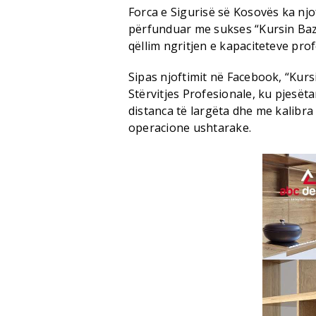
Forca e Sigurisë së Kosovës ka nj
përfunduar me sukses “Kursin Bazë
qëllim ngritjen e kapaciteteve pro
Sipas njoftimit në Facebook, “Kur
Stërvitjes Profesionale, ku pjesëta
distanca të largëta dhe me kalibra
operacione ushtarake.