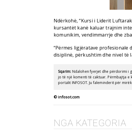
Ndërkohë, “Kursi i Liderit Luftara
kursantët kanë kaluar trajnim int
komunikim, vendimmarrje dhe zbat
“Përmes ligjëratave profesionale
disiplinë, përkushtim dhe nivel të 
Sqarim:
Ndalohen fyerjet dhe përdorimi i 
jo të një komenti të caktuar. Përmbajtja 
portalit INFOSOT. Ju faleminderit për mirëk
© infosot.com
NGA KATEGORIA