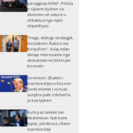
pasagjerja lehtë”, Policia
e Gjilanit dyshon se
detonimi në veturë u
shkaktua nga mjeti
shpërthyes
“Haga, dialogu strategjik,
mostakimi i Rubios me
Konjufcën”, Vulaj ndan
detaje interesante nga
diskutimet në DASH për
Kosovën
Sorensen: Zbatimi i
marrëveshjeve Kosovë-
Serbi mbetet i vonuar,
asnjëra palë s’duhet ta
presë tjetrën
Kurti pas takimit me
Abdixhikun: Nuk kemi
lajme, përderisa s’kemi
marrëveshje