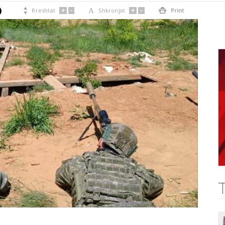
+
-
+
-

Rreshtat
A
Shkronjat

Print