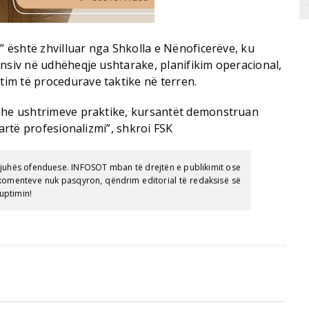
k” është zhvilluar nga Shkolla e Nënoficerëve, ku
ensiv në udhëheqje ushtarake, planifikim operacional,
im të procedurave taktike në terren.
 dhe ushtrimeve praktike, kursantët demonstruan
lartë profesionalizmi”, shkroi FSK
gjuhës ofenduese. INFOSOT mban të drejtën e publikimit ose
e komenteve nuk pasqyron, qëndrim editorial të redaksisë së
uptimin!