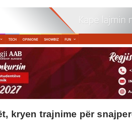
TECH
OPINIONE
SHOWBIZ
FUN
t, kryen trajnime për snajper