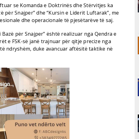
oftuar se Komanda e Doktrinës dhe Stërvitjes ka
 për Snajper” dhe “Kursin e Liderit Luftarak”, me
fesionale dhe operacionale të pjesëtarëve të saj.
si Bazë për Snajper” është realizuar nga Qendra e
rët e FSK-së janë trajnuar për qitje precize nga
 të ndryshëm, duke avancuar aftësitë taktike në