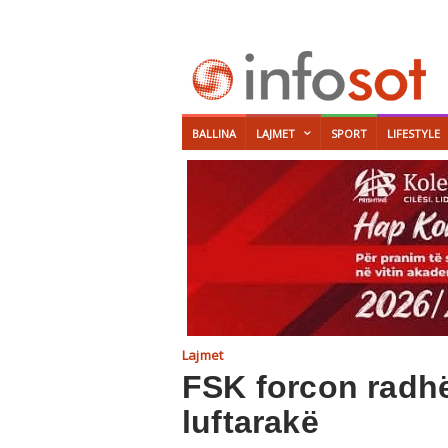
BALLINA
LAJMET
SPORT
LIFESTYLE
Lajmet
FSK forcon radhë
luftarakë