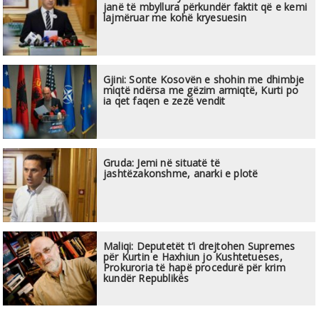
janë të mbyllura përkundër faktit që e kemi
lajmëruar me kohë kryesuesin
Gjini: Sonte Kosovën e shohin me dhimbje
miqtë ndërsa me gëzim armiqtë, Kurti po
ia qet faqen e zezë vendit
Gruda: Jemi në situatë të
jashtëzakonshme, anarki e plotë
Maliqi: Deputetët t’i drejtohen Supremes
për Kurtin e Haxhiun jo Kushtetueses,
Prokuroria të hapë procedurë për krim
kundër Republikës