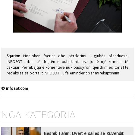
Sqarim:
Ndalohen fyerjet dhe përdorimi i gjuhës ofenduese.
INFOSOT mban të drejtën e publikimit ose jo të një komenti të
caktuar. Përmbajtja e komenteve nuk pasqyron, qëndrim editorial të
redaksisë së portalit INFOSOT. Ju faleminderit për mirëkuptimin!
© infosot.com
NGA KATEGORIA
Besnik Tahiri: Dyert e sallës së Kuvendit