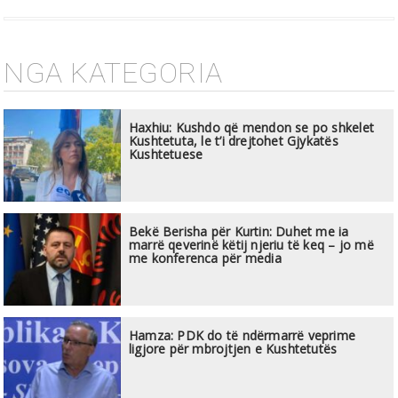
NGA KATEGORIA
Haxhiu: Kushdo që mendon se po shkelet
Kushtetuta, le t’i drejtohet Gjykatës
Kushtetuese
Bekë Berisha për Kurtin: Duhet me ia
marrë qeverinë këtij njeriu të keq – jo më
me konferenca për media
Hamza: PDK do të ndërmarrë veprime
ligjore për mbrojtjen e Kushtetutës