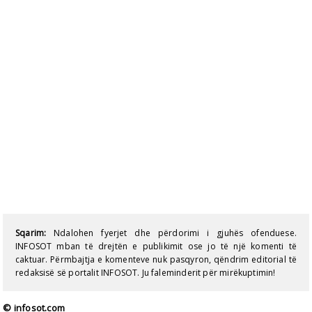
Sqarim:
Ndalohen fyerjet dhe përdorimi i gjuhës ofenduese.
INFOSOT mban të drejtën e publikimit ose jo të një komenti të
caktuar. Përmbajtja e komenteve nuk pasqyron, qëndrim editorial të
redaksisë së portalit INFOSOT. Ju faleminderit për mirëkuptimin!
© infosot.com