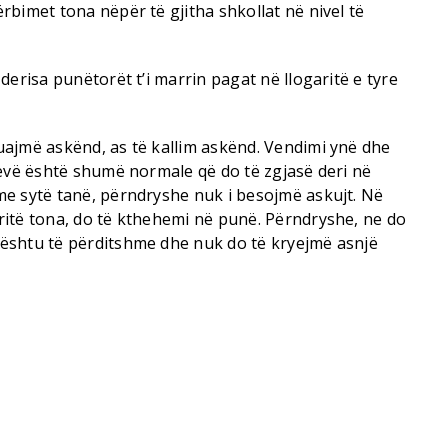
bimet tona nëpër të gjitha shkollat në nivel të
derisa punëtorët t’i marrin pagat në llogaritë e tyre
ajmë askënd, as të kallim askënd. Vendimi ynë dhe
revë është shumë normale që do të zgjasë deri në
e sytë tanë, përndryshe nuk i besojmë askujt. Në
itë tona, do të kthehemi në punë. Përndryshe, ne do
ështu të përditshme dhe nuk do të kryejmë asnjë