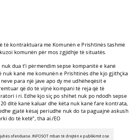
në të kontraktuara me Komunën e Prishtinës tashmë
akuzoi komunën për mos zgjidhje të situatës.
 nuk dua t’i përmendim sepse kompanitë e kanë
ë nuk kanë me komunën e Prishtinës dhe kjo gjithçka
 neve para një jave apo dy me udhëheqësit e
emtuar që do të vijnë kompani të reja që të
atori i ri. Edhe kjo siç po shihet nuk po ndodh sepse
 20 ditë kanë kaluar dhe këta nuk kanë fare kontrata,
edhe gjatë kësaj periudhe nuk do ta paguajnë askush
ki do të ketë”, tha ai./EO
gjuhës ofenduese. INFOSOT mban të drejtën e publikimit ose