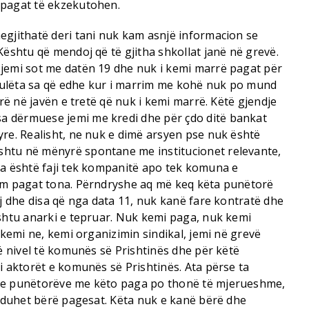
 pagat të ekzekutohen.
egjithatë deri tani nuk kam asnjë informacion se
Kështu që mendoj që të gjitha shkollat janë në grevë.
jemi sot me datën 19 dhe nuk i kemi marrë pagat për
të ulëta sa që edhe kur i marrim me kohë nuk po mund
yrë në javën e tretë që nuk i kemi marrë. Këtë gjendje
 dërmuese jemi me kredi dhe për çdo ditë bankat
yre. Realisht, ne nuk e dimë arsyen pse nuk është
htu në mënyrë spontane me institucionet relevante,
 a është faji tek kompanitë apo tek komuna e
tëm pagat tona. Përndryshe aq më keq këta punëtorë
aj dhe disa që nga data 11, nuk kanë fare kontratë dhe
ështu anarki e tepruar. Nuk kemi paga, nuk kemi
 kemi ne, kemi organizimin sindikal, jemi në grevë
në nivel të komunës së Prishtinës dhe për këtë
i aktorët e komunës së Prishtinës. Ata përse ta
re punëtorëve me këto paga po thonë të mjerueshme,
ë duhet bërë pagesat. Këta nuk e kanë bërë dhe