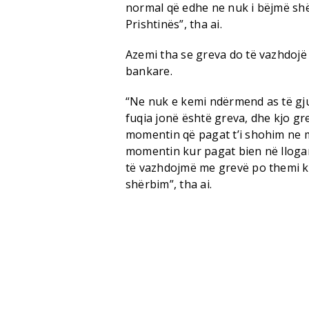
normal që edhe ne nuk i bëjmë shër
Prishtinës”, tha ai.
Azemi tha se greva do të vazhdojë 
bankare.
“Ne nuk e kemi ndërmend as të gju
fuqia jonë është greva, dhe kjo g
momentin që pagat t’i shohim ne m
momentin kur pagat bien në llogar
të vazhdojmë me grevë po themi k
shërbim”, tha ai.