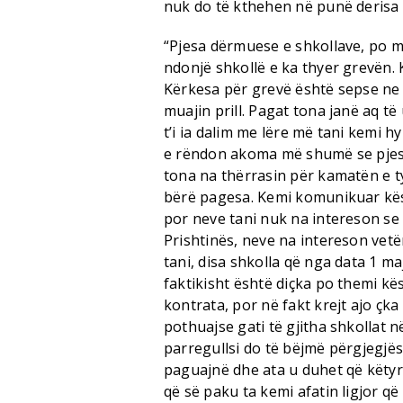
nuk do të kthehen në punë derisa
“Pjesa dërmuese e shkollave, po m
ndonjë shkollë e ka thyer grevën. 
Kërkesa për grevë është sepse ne 
muajin prill. Pagat tona janë aq 
t’i ia dalim me lëre më tani kemi h
e rëndon akoma më shumë se pjesa
tona na thërrasin për kamatën e t
bërë pagesa. Kemi komunikuar kës
por neve tani nuk na intereson se
Prishtinës, neve na intereson ve
tani, disa shkolla që nga data 1 m
faktikisht është diçka po themi k
kontrata, por në fakt krejt ajo çka
pothuajse gati të gjitha shkollat 
parregullsi do të bëjmë përgjegjës
paguajnë dhe ata u duhet që këty
që së paku ta kemi afatin ligjor q