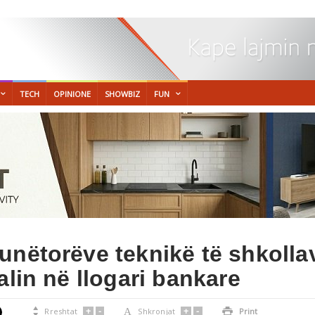
TECH
OPINIONE
SHOWBIZ
FUN
unëtorëve teknikë të shkolla
alin në llogari bankare
+
-
+
-

Rreshtat
A
Shkronjat

Print