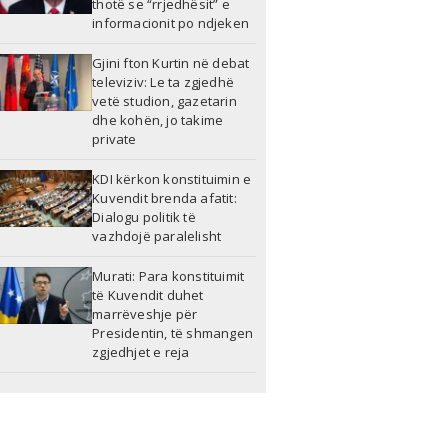
thotë se “rrjedhësit” e
informacionit po ndjeken
Gjini fton Kurtin në debat
televiziv: Le ta zgjedhë
vetë studion, gazetarin
dhe kohën, jo takime
private
KDI kërkon konstituimin e
Kuvendit brenda afatit:
Dialogu politik të
vazhdojë paralelisht
Murati: Para konstituimit
të Kuvendit duhet
marrëveshje për
Presidentin, të shmangen
zgjedhjet e reja