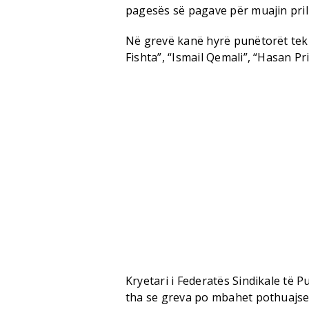
pagesës së pagave për muajin prill
Në grevë kanë hyrë punëtorët tekn
Fishta”, “Ismail Qemali”, “Hasan Pri
Kryetari i Federatës Sindikale të P
tha se greva po mbahet pothuajse 