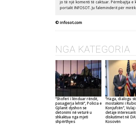
jo të një komenti të caktuar. Përmbajtja 
portalit INFOSOT. Ju faleminderit për mirëk
© infosot.com
NGA KATEGORIA
“Shoferi i lënduar rëndë,
“Haga, dialogu str
pasagjerja lehtë”, Policia e
mostakimi i Rubi
Gjilanit dyshon se
Konjufcën”, Vulaj
detonimi në veturë u
detaje interesan
shkaktua nga mjeti
diskutimet në DA
shpërthyes
Kosovën