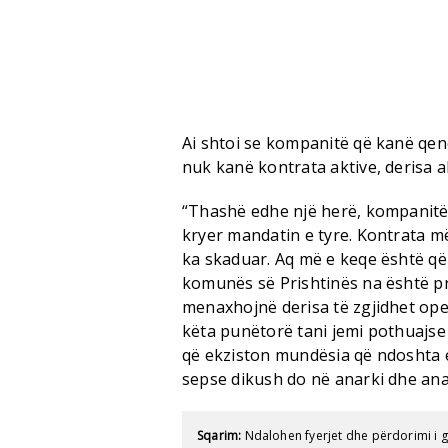
Ai shtoi se kompanitë që kanë qe
nuk kanë kontrata aktive, derisa 
“Thashë edhe një herë, kompanitë
kryer mandatin e tyre. Kontrata m
ka skaduar. Aq më e keqe është që
komunës së Prishtinës na është pr
menaxhojnë derisa të zgjidhet oper
këta punëtorë tani jemi pothuajse
që ekziston mundësia që ndoshta 
sepse dikush do në anarki dhe anar
Sqarim:
Ndalohen fyerjet dhe përdorimi i 