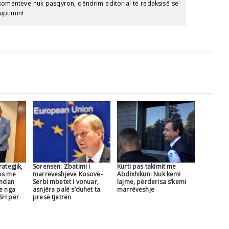
e komenteve nuk pasqyron, qëndrim editorial të redaksisë së
uptimin!
ategjik,
Sorensen: Zbatimi i
Kurti pas takimit me
os me
marrëveshjeve Kosovë-
Abdixhikun: Nuk kemi
 ndan
Serbi mbetet i vonuar,
lajme, përderisa s’kemi
te nga
asnjëra palë s’duhet ta
marrëveshje
SH për
presë tjetrën