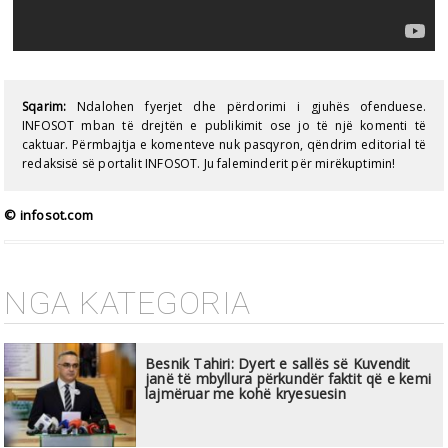
Sqarim:
Ndalohen fyerjet dhe përdorimi i gjuhës ofenduese.
INFOSOT mban të drejtën e publikimit ose jo të një komenti të
caktuar. Përmbajtja e komenteve nuk pasqyron, qëndrim editorial të
redaksisë së portalit INFOSOT. Ju faleminderit për mirëkuptimin!
© infosot.com
NGA KATEGORIA
Besnik Tahiri: Dyert e sallës së Kuvendit
janë të mbyllura përkundër faktit që e kemi
lajmëruar me kohë kryesuesin