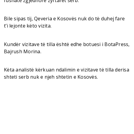
fushatë zgjedhore zyrtarët serb.
Bile sipas tij, Qeveria e Kosovës nuk do të duhej fare
t’i lejonte këto vizita.
Kundër vizitave të tilla është edhe botuesi i BotaPress,
Bajrush Morina.
Këta analistë kërkuan ndalimin e vizitave të tilla derisa
shteti serb nuk e njeh shtetin e Kosovës.