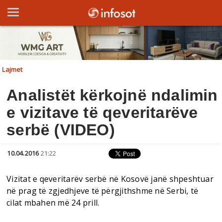
Lajmet
Analistët kërkojnë ndalimin
e vizitave të qeveritarëve
serbë (VIDEO)
10.04.2016
21:22
Vizitat e qeveritarëv serbë në Kosovë janë shpeshtuar
në prag të zgjedhjeve të përgjithshme në Serbi, të
cilat mbahen më 24 prill.