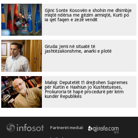
Gjini: Sonte Kosovën e shohin me dhimbje
miqtë ndërsa me gëzim armiqtë, Kurti po
ia qet faqen e zezë vendit
Gruda: Jemi në situatë të
jashtëzakonshme, anarki e plotë
Maliqi: Deputetët t’i drejtohen Supremes
për Kurtin e Haxhiun jo Kushtetueses,
Prokuroria të hapë procedurë për krim
kundër Republikës
Partnerët medial: