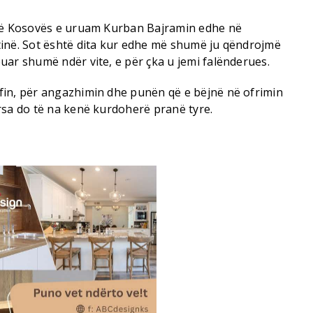
 të Kosovës e uruam Kurban Bajramin edhe në
inë. Sot është dita kur edhe më shumë ju qëndrojmë
uar shumë ndër vite, e për çka u jemi falënderues.
fin, për angazhimin dhe punën që e bëjnë në ofrimin
rsa do të na kenë kurdoherë pranë tyre.