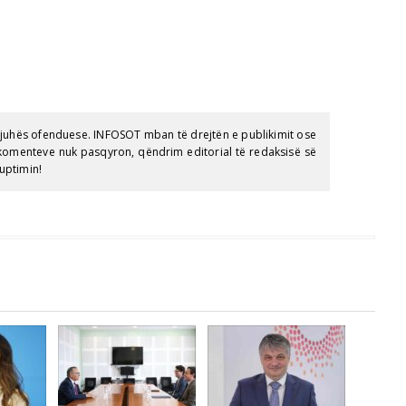
gjuhës ofenduese. INFOSOT mban të drejtën e publikimit ose
e komenteve nuk pasqyron, qëndrim editorial të redaksisë së
uptimin!