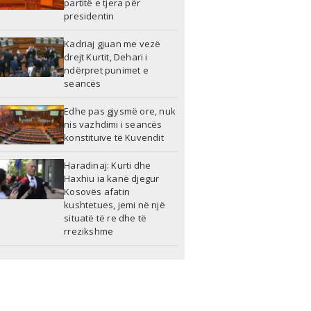
partitë e tjera për
presidentin
Kadriaj gjuan me vezë
drejt Kurtit, Dehari i
ndërpret punimet e
seancës
Edhe pas gjysmë ore, nuk
nis vazhdimi i seancës
konstituive të Kuvendit
Haradinaj: Kurti dhe
Haxhiu ia kanë djegur
Kosovës afatin
kushtetues, jemi në një
situatë të re dhe të
rrezikshme