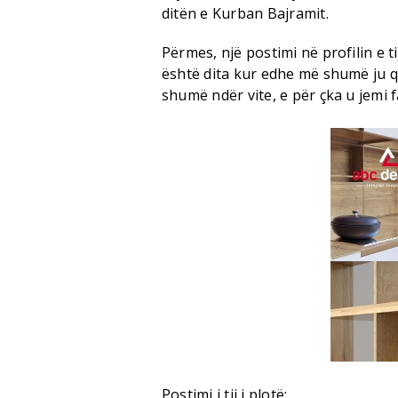
ditën e Kurban Bajramit.
Përmes, një postimi në profilin e t
është dita kur edhe më shumë ju 
shumë ndër vite, e për çka u jemi 
Postimi i tij i plotë: