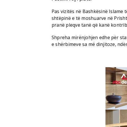
Pas vizitës në Bashkësinë Islame
shtëpinë e të moshuarve në Prisht
pranë pleqve tanë që kanë kontrib
Shpreha mirënjohjen edhe për sta
e shërbimeve sa më dinjitoze, ndë