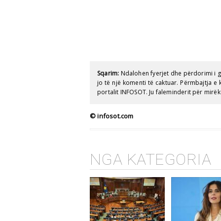
Sqarim:
Ndalohen fyerjet dhe përdorimi i 
jo të një komenti të caktuar. Përmbajtja 
portalit INFOSOT. Ju faleminderit për mirëk
© infosot.com
NGA KATEGORIA