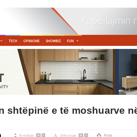
TECH
OPINIONE
SHOWBIZ
FUN
on shtëpinë e të moshuarve në
+
-
+
-

Rreshtat
A
Shkronjat

Print