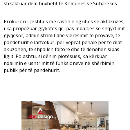
shkaktuar dëm buxhetit të Komunës së Suharekës.
Prokurori i çështjes me rastin e ngritjes së aktakuzës,
i ka propozuar gjykatës që, pas mbajtjes së shqyrtimit
gjyqësor, administrimit dhe vlerësimit të provave, të
pandehurit e lartcekur, për veprat penale për të cilat
akuzohen, të shpallen fajtorë dhe të dënohen sipas
ligjit. Po ashtu, si dënim plotësues, ka kërkuar
ndalimin e ushtrimit të funksioneve në shërbimin
publik për të pandehurit.