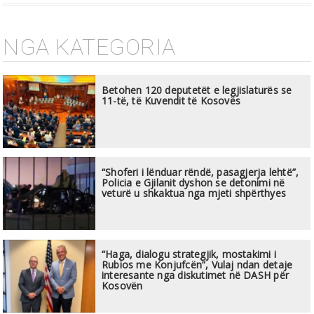
NGA KATEGORIA
Betohen 120 deputetët e legjislaturës se
11-të, të Kuvendit të Kosovës
“Shoferi i lënduar rëndë, pasagjerja lehtë”,
Policia e Gjilanit dyshon se detonimi në
veturë u shkaktua nga mjeti shpërthyes
“Haga, dialogu strategjik, mostakimi i
Rubios me Konjufcën”, Vulaj ndan detaje
interesante nga diskutimet në DASH për
Kosovën