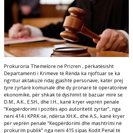
Prokuroria Themelore në Prizren , përkatësisht
Departamenti i Krimeve të Rënda ka njoftuar se ka
ngritur aktakuzë ndaj gjashtë personave, katër prej
tyre zyrtarë komunalë dhe dy pronarë të operatorëve
ekonomikë, për shkak të dyshimit të bazuar mirë se
D.M., A.K., E.SH., dhe I.H., kanë kryer veprën penale
“Keqpërdorimi i pozitës apo autoritetit zyrtar”, nga
neni 414 i KPRK-së, ndërsa XH.K., dhe A.S., kanë kryer
për veprën penale “Keqpërdorimi dhe mashtrimi në
prokurim publik” nga neni 415 sipas Kodit Penal të