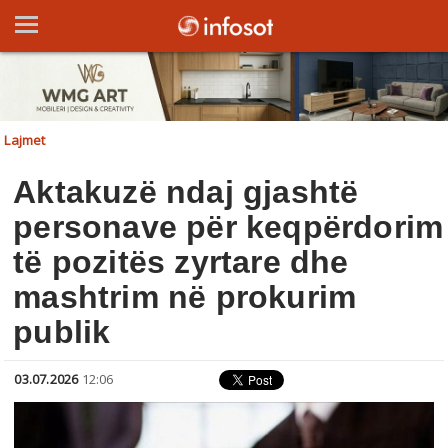
Lajmet
Aktakuzë ndaj gjashtë
personave për keqpërdorim
të pozitës zyrtare dhe
mashtrim në prokurim
publik
03.07.2026
12:06