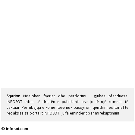
Sqarim:
Ndalohen fyerjet dhe përdorimi i gjuhës ofenduese.
INFOSOT mban të drejtën e publikimit ose jo të një komenti të
caktuar. Përmbajtja e komenteve nuk pasqyron, qëndrim editorial të
redaksisë së portalit INFOSOT. Ju faleminderit për mirëkuptimin!
© infosot.com