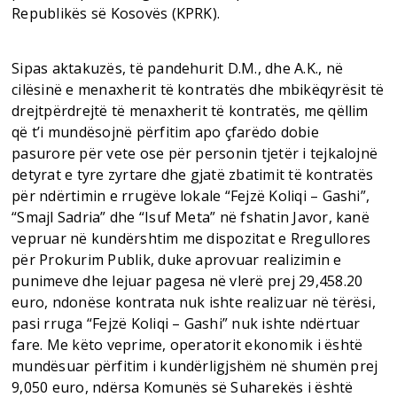
Republikës së Kosovës (KPRK).
Sipas aktakuzës, të pandehurit D.M., dhe A.K., në
cilësinë e menaxherit të kontratës dhe mbikëqyrësit të
drejtpërdrejtë të menaxherit të kontratës, me qëllim
që t’i mundësojnë përfitim apo çfarëdo dobie
pasurore për vete ose për personin tjetër i tejkalojnë
detyrat e tyre zyrtare dhe gjatë zbatimit të kontratës
për ndërtimin e rrugëve lokale “Fejzë Koliqi – Gashi”,
“Smajl Sadria” dhe “Isuf Meta” në fshatin Javor, kanë
vepruar në kundërshtim me dispozitat e Rregullores
për Prokurim Publik, duke aprovuar realizimin e
punimeve dhe lejuar pagesa në vlerë prej 29,458.20
euro, ndonëse kontrata nuk ishte realizuar në tërësi,
pasi rruga “Fejzë Koliqi – Gashi” nuk ishte ndërtuar
fare. Me këto veprime, operatorit ekonomik i është
mundësuar përfitim i kundërligjshëm në shumën prej
9,050 euro, ndërsa Komunës së Suharekës i është