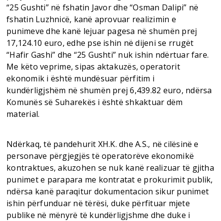
“25 Gushti” në fshatin Javor dhe “Osman Dalipi” në
fshatin Luzhnicë, kanë aprovuar realizimin e
punimeve dhe kanë lejuar pagesa në shumën prej
17,124.10 euro, edhe pse ishin në dijeni se rrugët
“Hafir Gashi” dhe “25 Gushti” nuk ishin ndërtuar fare.
Me këto veprime, sipas aktakuzës, operatorit
ekonomik i është mundësuar përfitim i
kundërligjshëm në shumën prej 6,439.82 euro, ndërsa
Komunës së Suharekës i është shkaktuar dëm
material.
Ndërkaq, të pandehurit XH.K. dhe A.S., në cilësinë e
personave përgjegjës të operatorëve ekonomikë
kontraktues, akuzohen se nuk kanë realizuar të gjitha
punimet e parapara me kontratat e prokurimit publik,
ndërsa kanë paraqitur dokumentacion sikur punimet
ishin përfunduar në tërësi, duke përfituar mjete
publike në mënyrë të kundërligjshme dhe duke i