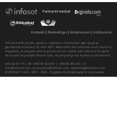
Partnerët medial:
Kontakti
|
Marketingu
|
Immpresum
|
Institucione
Infosot është portal i pavarur i lajmeve, i themeluar nga një grup
gazetarësh kosovarë në vitin 2007. Materialet dhe informacionet mund të
kopjohen, të shtypen dhe të përdoren por vetëm pas referimit të qartë
të burimit të portalit Infosot.com, në përputhje me kushtet e përdorimit.
Infosot Sh.P.K | M: +383 49 323 333 | +383 44 383 333 | E:
info@infosot.com
,
production@infosot.com
,
marketing@infosot.com
© INFOSOT.com - 2007 - 2026 - Të gjitha të drejtat janë të rezervuara