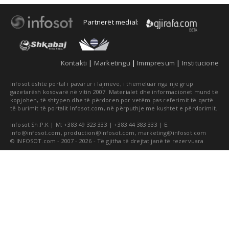
Partnerët medial:
Kontakti
|
Marketingu
|
Immpresum
|
Institucione
Infosot është portal i pavarur i lajmeve, i themeluar nga një grup
gazetarësh kosovarë në vitin 2007. Materialet dhe informacionet mund të
kopjohen, të shtypen dhe të përdoren por vetëm pas referimit të qartë
të burimit të portalit Infosot.com, në përputhje me kushtet e përdorimit.
Infosot Sh.P.K | M: +383 49 323 333 | +383 44 383 333 | E:
info@infosot.com
,
production@infosot.com
,
marketing@infosot.com
© INFOSOT.com - 2007 - 2026 - Të gjitha të drejtat janë të rezervuara