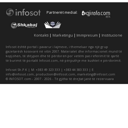
Partnerët medial:
Kontakti
|
Marketingu
|
Immpresum
|
Institucione
Infosot është portal i pavarur i lajmeve, i themeluar nga një grup
gazetarësh kosovarë në vitin 2007. Materialet dhe informacionet mund të
kopjohen, të shtypen dhe të përdoren por vetëm pas referimit të qartë
të burimit të portalit Infosot.com, në përputhje me kushtet e përdorimit.
Infosot Sh.P.K | M: +383 49 323 333 | +383 44 383 333 | E:
info@infosot.com
,
production@infosot.com
,
marketing@infosot.com
© INFOSOT.com - 2007 - 2026 - Të gjitha të drejtat janë të rezervuara