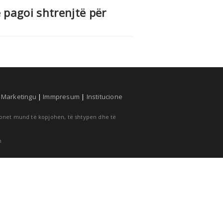
ë pagoi shtrenjtë për
|
Marketingu
|
Immpresum
|
Institucione
cionet mund të kopjohen, të shtypen dhe të
m