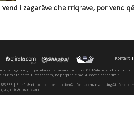
ë vend i zagarëve dhe rriqrave, por vend q
:
Kontakti
themeluar nga një grup gazetarësh kosovarë në vitin 2007. Materialet dhe informa
ë burimit të portalit Infosot.com, në përputhje me kushtet e përdorimit.
 383 333 | E:
info@infosot.com
,
production@infosot.com
,
marketing@infosot.co
rejtat janë të rezervuara