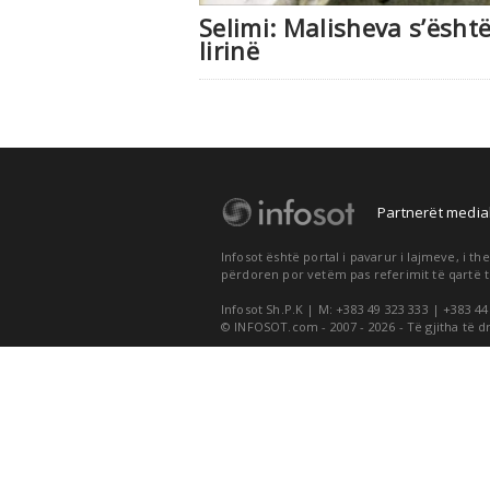
Selimi: Malisheva s’ësht
lirinë
Partnerët medial
Infosot është portal i pavarur i lajmeve, i 
përdoren por vetëm pas referimit të qartë t
Infosot Sh.P.K | M: +383 49 323 333 | +383 44
© INFOSOT.com - 2007 - 2026 - Të gjitha të d