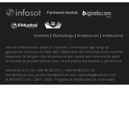
Partnerët medial:
Kontakti
|
Marketingu
|
Immpresum
|
Institucione
Infosot është portal i pavarur i lajmeve, i themeluar nga një grup
gazetarësh kosovarë në vitin 2007. Materialet dhe informacionet mund të
kopjohen, të shtypen dhe të përdoren por vetëm pas referimit të qartë
të burimit të portalit Infosot.com, në përputhje me kushtet e përdorimit.
Infosot Sh.P.K | M: +383 49 323 333 | +383 44 383 333 | E:
info@infosot.com
,
production@infosot.com
,
marketing@infosot.com
© INFOSOT.com - 2007 - 2026 - Të gjitha të drejtat janë të rezervuara