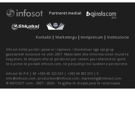
Partnerët medial:
Kontakti
|
Marketingu
|
Immpresum
|
Institucione
Infosot është portal i pavarur i lajmeve, i themeluar nga një grup
gazetarësh kosovarë në vitin 2007. Materialet dhe informacionet mund të
kopjohen, të shtypen dhe të përdoren por vetëm pas referimit të qartë
të burimit të portalit Infosot.com, në përputhje me kushtet e përdorimit.
Infosot Sh.P.K | M: +383 49 323 333 | +383 44 383 333 | E:
info@infosot.com
,
production@infosot.com
,
marketing@infosot.com
© INFOSOT.com - 2007 - 2026 - Të gjitha të drejtat janë të rezervuara