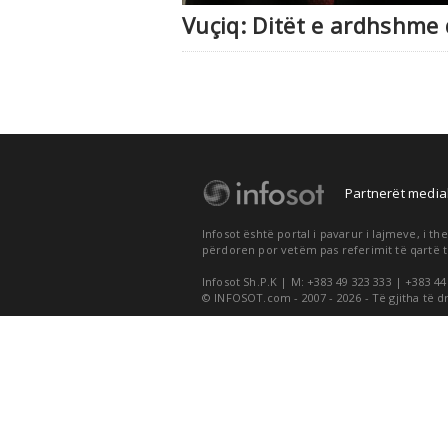
Vuçiq: Ditët e ardhshme
Partnerët medial
Infosot është portal i pavarur i lajmeve, i 
përdoren por vetëm pas referimit të qartë t
Infosot Sh.P.K | M: +383 49 323 333 | +383 44
© INFOSOT.com - 2007 - 2026 - Të gjitha të d