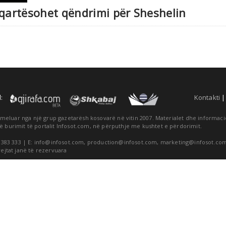
 qartësohet qëndrimi për Sheshelin
:
Kontakti
themeluar nga një grup gazetarësh kosovarë në vitin 2007. Materialet dhe informa
ë burimit të portalit Infosot.com, në përputhje me kushtet e përdorimit.
 383 333 | E:
info@infosot.com
,
production@infosot.com
,
marketing@infosot.co
rejtat janë të rezervuara