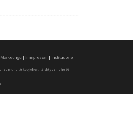
|
Marketingu
|
Immpresum
|
Institucione
cionet mund të kopjohen, të shtypen dhe të
m