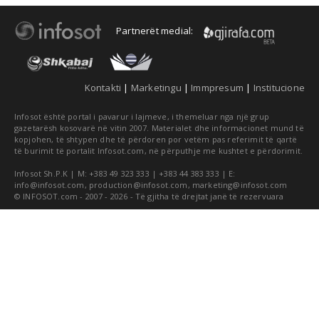
Partnerët medial:
Kontakti
|
Marketingu
|
Immpresum
|
Institucione
Infosot është portal i pavarur i lajmeve, i themeluar nga një grup
gazetarësh kosovarë në vitin 2007. Materialet dhe informacionet mund të
kopjohen, të shtypen dhe të përdoren por vetëm pas referimit të qartë
të burimit të portalit Infosot.com, në përputhje me kushtet e përdorimit.
Infosot Sh.P.K | M: +383 49 323 333 | +383 44 383 333 | E:
info@infosot.com
,
production@infosot.com
,
marketing@infosot.com
© INFOSOT.com - 2007 - 2026 - Të gjitha të drejtat janë të rezervuara