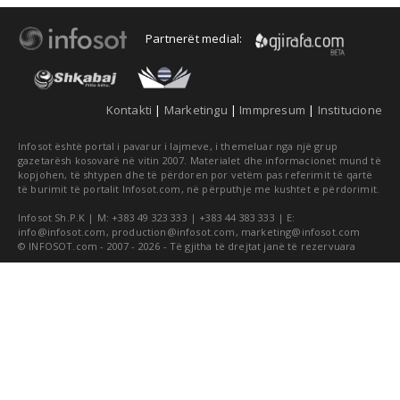
Partnerët medial:
Kontakti
|
Marketingu
|
Immpresum
|
Institucione
Infosot është portal i pavarur i lajmeve, i themeluar nga një grup
gazetarësh kosovarë në vitin 2007. Materialet dhe informacionet mund të
kopjohen, të shtypen dhe të përdoren por vetëm pas referimit të qartë
të burimit të portalit Infosot.com, në përputhje me kushtet e përdorimit.
Infosot Sh.P.K | M: +383 49 323 333 | +383 44 383 333 | E:
info@infosot.com
,
production@infosot.com
,
marketing@infosot.com
© INFOSOT.com - 2007 - 2026 - Të gjitha të drejtat janë të rezervuara