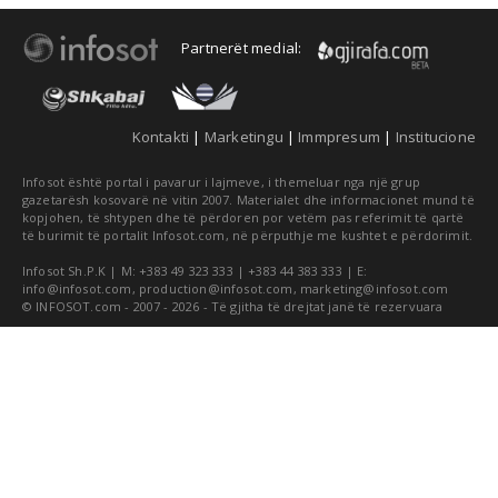
Partnerët medial:
Kontakti
|
Marketingu
|
Immpresum
|
Institucione
Infosot është portal i pavarur i lajmeve, i themeluar nga një grup
gazetarësh kosovarë në vitin 2007. Materialet dhe informacionet mund të
kopjohen, të shtypen dhe të përdoren por vetëm pas referimit të qartë
të burimit të portalit Infosot.com, në përputhje me kushtet e përdorimit.
Infosot Sh.P.K | M: +383 49 323 333 | +383 44 383 333 | E:
info@infosot.com
,
production@infosot.com
,
marketing@infosot.com
© INFOSOT.com - 2007 - 2026 - Të gjitha të drejtat janë të rezervuara