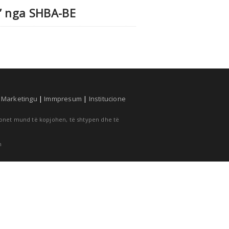
k’ nga SHBA-BE
|
Marketingu
|
Immpresum
|
Institucione
cionet mund të kopjohen, të shtypen dhe të
m