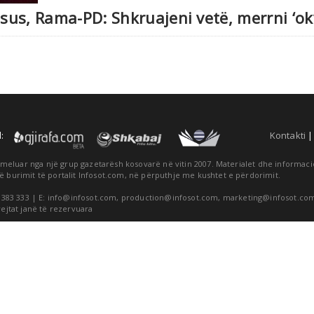
nsus, Rama-PD: Shkruajeni vetë, merrni ‘o
:
Kontakti
themeluar nga një grup gazetarësh kosovarë në vitin 2007. Materialet dhe informa
ë burimit të portalit Infosot.com, në përputhje me kushtet e përdorimit.
 383 333 | E:
info@infosot.com
,
production@infosot.com
,
marketing@infosot.co
rejtat janë të rezervuara