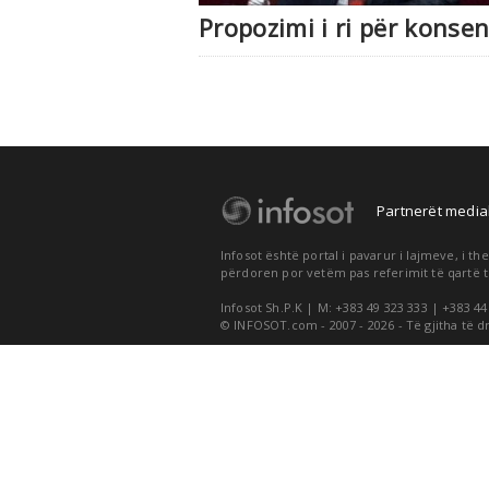
Propozimi i ri për konse
Partnerët medial
Infosot është portal i pavarur i lajmeve, i 
përdoren por vetëm pas referimit të qartë t
Infosot Sh.P.K | M: +383 49 323 333 | +383 44
© INFOSOT.com - 2007 - 2026 - Të gjitha të d