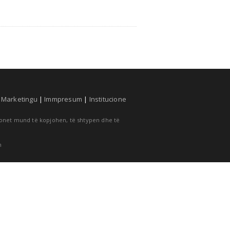
|
Marketingu
|
Immpresum
|
Institucione
cionet mund të kopjohen, të shtypen dhe të
m