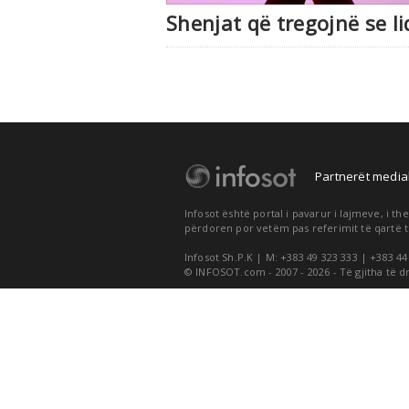
Shenjat që tregojnë se li
Partnerët medial
Infosot është portal i pavarur i lajmeve, i 
përdoren por vetëm pas referimit të qartë t
Infosot Sh.P.K | M: +383 49 323 333 | +383 44
© INFOSOT.com - 2007 - 2026 - Të gjitha të d