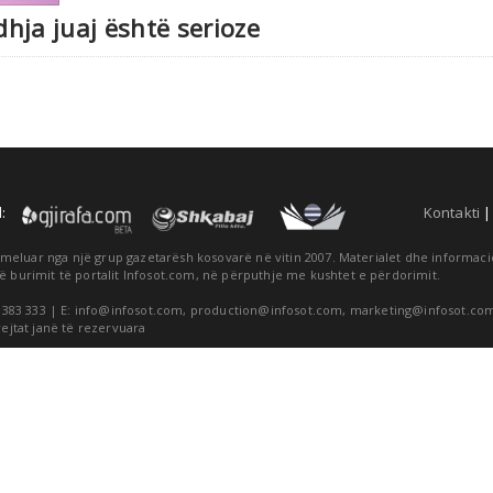
dhja juaj është serioze
:
Kontakti
themeluar nga një grup gazetarësh kosovarë në vitin 2007. Materialet dhe informa
ë burimit të portalit Infosot.com, në përputhje me kushtet e përdorimit.
 383 333 | E:
info@infosot.com
,
production@infosot.com
,
marketing@infosot.co
rejtat janë të rezervuara