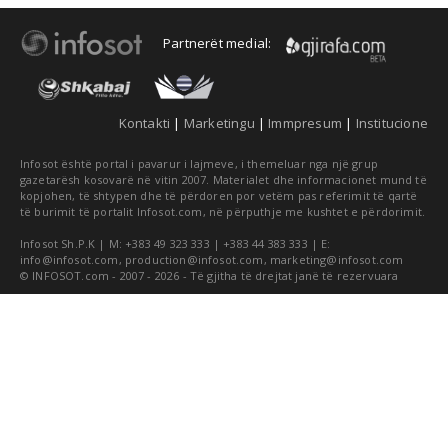
Partnerët medial:
Kontakti
|
Marketingu
|
Immpresum
|
Institucione
Infosot është portal i pavarur i lajmeve, i themeluar nga një grup
gazetarësh kosovarë në vitin 2007. Materialet dhe informacionet mund të
kopjohen, të shtypen dhe të përdoren por vetëm pas referimit të qartë
të burimit të portalit Infosot.com, në përputhje me kushtet e përdorimit.
Infosot Sh.P.K | M: +383 49 323 333 | +383 44 383 333 | E:
info@infosot.com
,
production@infosot.com
,
marketing@infosot.com
© INFOSOT.com - 2007 - 2026 - Të gjitha të drejtat janë të rezervuara