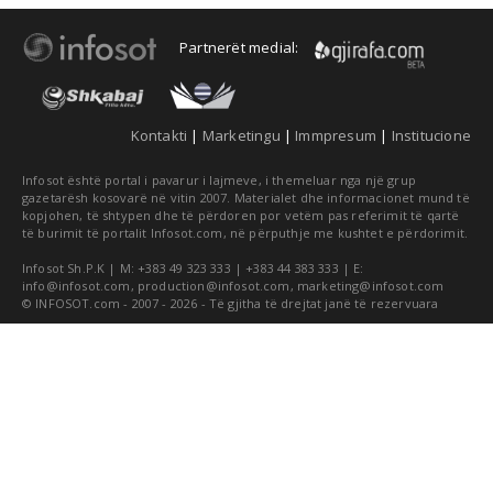
Partnerët medial:
Kontakti
|
Marketingu
|
Immpresum
|
Institucione
Infosot është portal i pavarur i lajmeve, i themeluar nga një grup
gazetarësh kosovarë në vitin 2007. Materialet dhe informacionet mund të
kopjohen, të shtypen dhe të përdoren por vetëm pas referimit të qartë
të burimit të portalit Infosot.com, në përputhje me kushtet e përdorimit.
Infosot Sh.P.K | M: +383 49 323 333 | +383 44 383 333 | E:
info@infosot.com
,
production@infosot.com
,
marketing@infosot.com
© INFOSOT.com - 2007 - 2026 - Të gjitha të drejtat janë të rezervuara