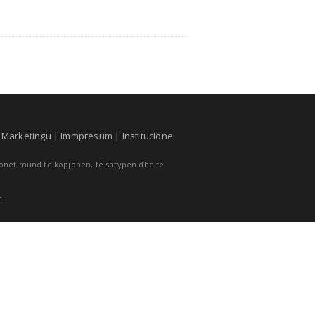
|
Marketingu
|
Immpresum
|
Institucione
cionet mund të kopjohen, të shtypen dhe të
m