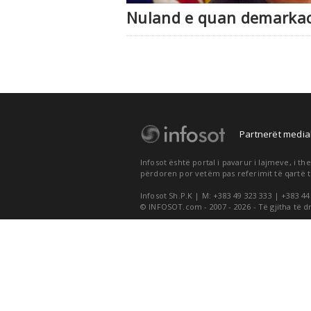
Nuland e quan demarkacio
Partnerët medial
Infosot është portal i pavarur i lajmeve, i 
përdoren por vetëm pas referimit të qartë t
Infosot Sh.P.K | M: +383 49 323 333 | +383 44
© INFOSOT.com - 2007 - 2026 - Të gjitha të d