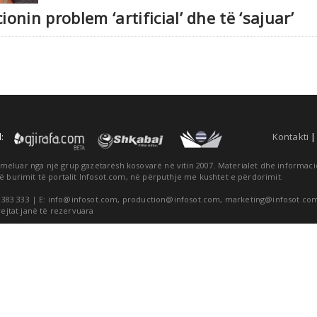
nin problem ‘artificial’ dhe të ‘sajuar’
:
Kontakti
themeluar nga një grup gazetarësh kosovarë në vitin 2007. Materialet dhe informa
ë burimit të portalit Infosot.com, në përputhje me kushtet e përdorimit.
 383 333 | E:
info@infosot.com
,
production@infosot.com
,
marketing@infosot.co
rejtat janë të rezervuara