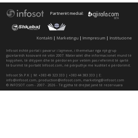
Partnerët medial:
Kontakti
|
Marketingu
|
Immpresum
|
Institucione
Infosot është portal i pavarur i lajmeve, i themeluar nga një grup
gazetarësh kosovarë në vitin 2007. Materialet dhe informacionet mund të
kopjohen, të shtypen dhe të përdoren por vetëm pas referimit të qartë
të burimit të portalit Infosot.com, në përputhje me kushtet e përdorimit.
Infosot Sh.P.K | M: +383 49 323 333 | +383 44 383 333 | E:
info@infosot.com
,
production@infosot.com
,
marketing@infosot.com
© INFOSOT.com - 2007 - 2026 - Të gjitha të drejtat janë të rezervuara