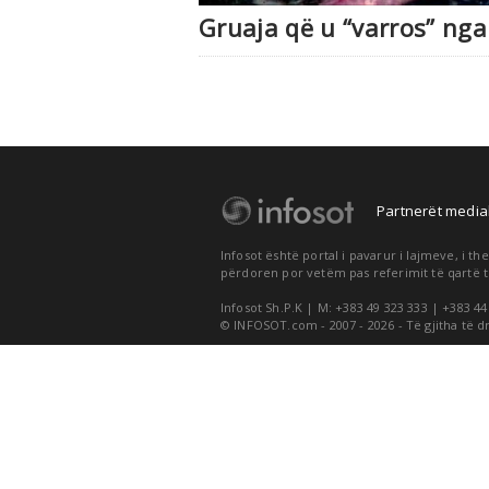
Gruaja që u “varros” nga
Partnerët medial
Infosot është portal i pavarur i lajmeve, i 
përdoren por vetëm pas referimit të qartë t
Infosot Sh.P.K | M: +383 49 323 333 | +383 44
© INFOSOT.com - 2007 - 2026 - Të gjitha të d