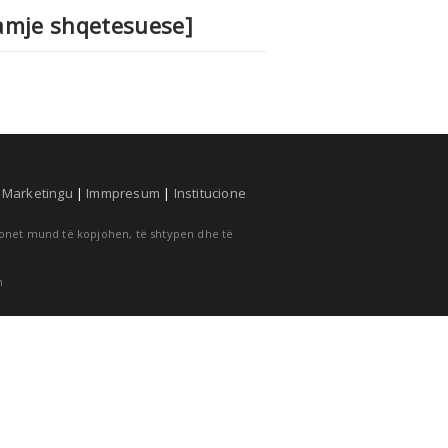
 Pamje shqetesuese]
|
Marketingu
|
Immpresum
|
Institucione
cionet mund të kopjohen, të shtypen dhe të
m