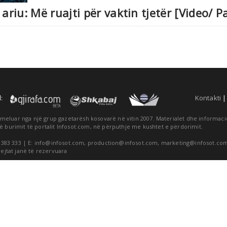
 ariu: Më ruajti për vaktin tjetër [Video/
:
Kontakti
themeluar nga një grup gazetarësh kosovarë në vitin 2007. Materialet dhe informa
ë burimit të portalit Infosot.com, në përputhje me kushtet e përdorimit.
 383 333 | E:
info@infosot.com
,
production@infosot.com
,
marketing@infosot.co
rejtat janë të rezervuara