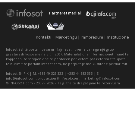
Partnerët medial:
Kontakti
|
Marketingu
|
Immpresum
|
Institucione
Infosot është portal i pavarur i lajmeve, i themeluar nga një grup
gazetarësh kosovarë në vitin 2007. Materialet dhe informacionet mund të
kopjohen, të shtypen dhe të përdoren por vetëm pas referimit të qartë
të burimit të portalit Infosot.com, në përputhje me kushtet e përdorimit.
Infosot Sh.P.K | M: +383 49 323 333 | +383 44 383 333 | E:
info@infosot.com
,
production@infosot.com
,
marketing@infosot.com
© INFOSOT.com - 2007 - 2026 - Të gjitha të drejtat janë të rezervuara