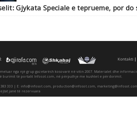
Veselit: Gjykata Speciale e teprueme, por d
:
Kontakti
themeluar nga një grup gazetarësh kosovarë në vitin 2007. Materialet dhe informa
ë burimit të portalit Infosot.com, në përputhje me kushtet e përdorimit.
 383 333 | E:
info@infosot.com
,
production@infosot.com
,
marketing@infosot.co
rejtat janë të rezervuara