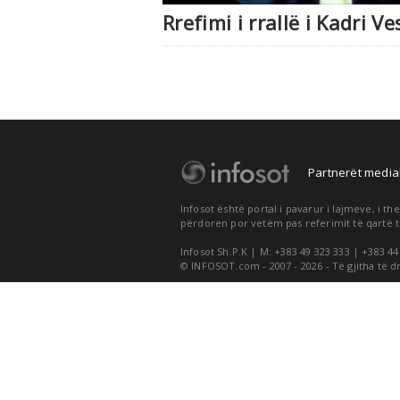
Rrefimi i rrallë i Kadri 
Partnerët medial
Infosot është portal i pavarur i lajmeve, i 
përdoren por vetëm pas referimit të qartë t
Infosot Sh.P.K | M: +383 49 323 333 | +383 44
© INFOSOT.com - 2007 - 2026 - Të gjitha të d