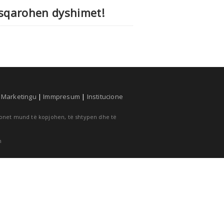
o sqarohen dyshimet!
|
Marketingu
|
Immpresum
|
Institucione
cionet mund të kopjohen, të shtypen dhe të
m