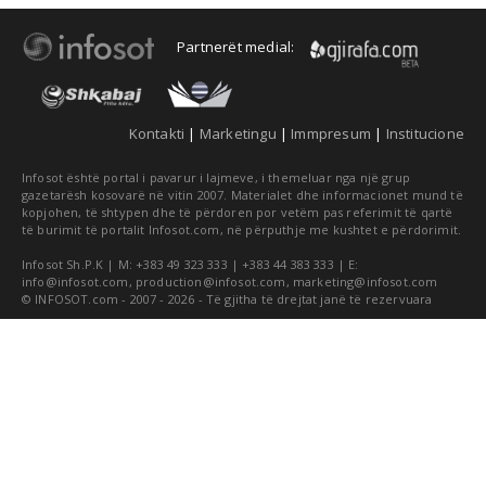
Partnerët medial:
Kontakti
|
Marketingu
|
Immpresum
|
Institucione
Infosot është portal i pavarur i lajmeve, i themeluar nga një grup
gazetarësh kosovarë në vitin 2007. Materialet dhe informacionet mund të
kopjohen, të shtypen dhe të përdoren por vetëm pas referimit të qartë
të burimit të portalit Infosot.com, në përputhje me kushtet e përdorimit.
Infosot Sh.P.K | M: +383 49 323 333 | +383 44 383 333 | E:
info@infosot.com
,
production@infosot.com
,
marketing@infosot.com
© INFOSOT.com - 2007 - 2026 - Të gjitha të drejtat janë të rezervuara