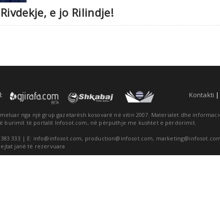
ivdekje, e jo Rilindje!
:
Kontakti
themeluar nga një grup gazetarësh kosovarë në vitin 2007. Materialet dhe informa
ë burimit të portalit Infosot.com, në përputhje me kushtet e përdorimit.
 383 333 | E:
info@infosot.com
,
production@infosot.com
,
marketing@infosot.co
rejtat janë të rezervuara