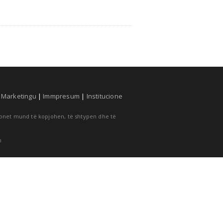
|
Marketingu
|
Immpresum
|
Institucione
cionet mund të kopjohen, të shtypen dhe të
m