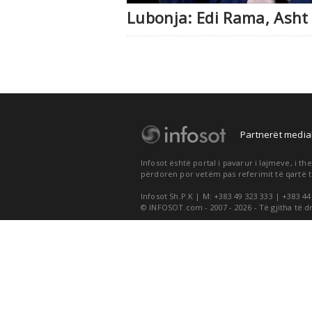
Lubonja: Edi Rama, Asht R
Partnerët medial
Infosot është portal i pavarur i lajmeve, i 
përdoren por vetëm pas referimit të qartë t
Infosot Sh.P.K | M: +383 49 323 333 | +383 44
© INFOSOT.com - 2007 - 2026 - Të gjitha të d