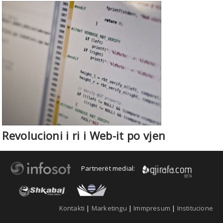
Revolucioni i ri i Web-it po vjen
Partnerët medial:
Kontakti
|
Marketingu
|
Immpresum
|
Institucione