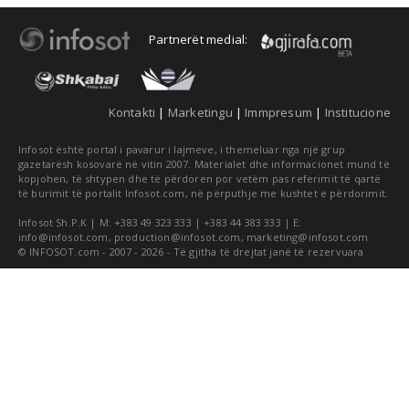
Partnerët medial:
Kontakti
|
Marketingu
|
Immpresum
|
Institucione
Infosot është portal i pavarur i lajmeve, i themeluar nga një grup
gazetarësh kosovarë në vitin 2007. Materialet dhe informacionet mund të
kopjohen, të shtypen dhe të përdoren por vetëm pas referimit të qartë
të burimit të portalit Infosot.com, në përputhje me kushtet e përdorimit.
Infosot Sh.P.K | M: +383 49 323 333 | +383 44 383 333 | E:
info@infosot.com
,
production@infosot.com
,
marketing@infosot.com
© INFOSOT.com - 2007 - 2026 - Të gjitha të drejtat janë të rezervuara