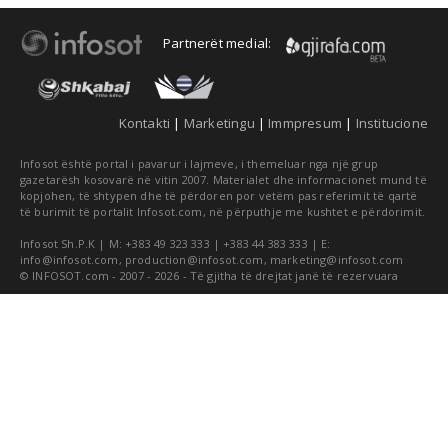
Partnerët medial:
Kontakti
|
Marketingu
|
Immpresum
|
Institucione
Infosot është portal i pavarur i lajmeve, i themeluar nga një grup
gazetarësh kosovarë në vitin 2007. Materialet dhe informacionet mund të
kopjohen, të shtypen dhe të përdoren por vetëm pas referimit të qartë
të burimit të portalit Infosot.com, në përputhje me kushtet e përdorimit.
Infosot Sh.P.K | M: +383 49 323 333 | +383 44 383 333 | E:
info@infosot.com
,
production@infosot.com
,
marketing@infosot.com
© INFOSOT.com - 2007 - 2026 - Të gjitha të drejtat janë të rezervuara