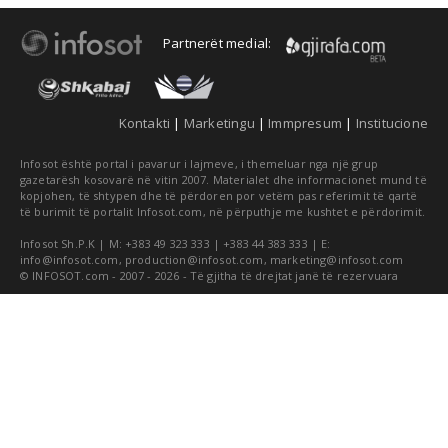
Partnerët medial:
Kontakti
|
Marketingu
|
Immpresum
|
Institucione
Infosot është portal i pavarur i lajmeve, i themeluar nga një grup
gazetarësh kosovarë në vitin 2007. Materialet dhe informacionet mund të
kopjohen, të shtypen dhe të përdoren por vetëm pas referimit të qartë
të burimit të portalit Infosot.com, në përputhje me kushtet e përdorimit.
Infosot Sh.P.K | M: +383 49 323 333 | +383 44 383 333 | E:
info@infosot.com
,
production@infosot.com
,
marketing@infosot.com
© INFOSOT.com - 2007 - 2026 - Të gjitha të drejtat janë të rezervuara