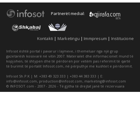
Partnerët medial:
Kontakti
|
Marketingu
|
Immpresum
|
Institucione
Infosot është portal i pavarur i lajmeve, i themeluar nga një grup
gazetarësh kosovarë në vitin 2007. Materialet dhe informacionet mund të
kopjohen, të shtypen dhe të përdoren por vetëm pas referimit të qartë
të burimit të portalit Infosot.com, në përputhje me kushtet e përdorimit.
Infosot Sh.P.K | M: +383 49 323 333 | +383 44 383 333 | E:
info@infosot.com
,
production@infosot.com
,
marketing@infosot.com
© INFOSOT.com - 2007 - 2026 - Të gjitha të drejtat janë të rezervuara