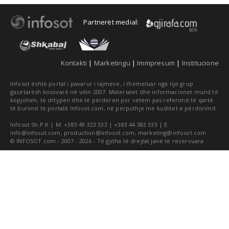
Partnerët medial:
Kontakti
|
Marketingu
|
Immpresum
|
Institucione
Infosot është portal i pavarur i lajmeve, i themeluar nga një grup
gazetarësh kosovarë në vitin 2007. Materialet dhe informacionet mund të
kopjohen, të shtypen dhe të përdoren por vetëm pas referimit të qartë
të burimit të portalit Infosot.com, në përputhje me kushtet e përdorimit.
Infosot Sh.P.K | M: +383 49 323 333 | +383 44 383 333 | E:
info@infosot.com
,
production@infosot.com
,
marketing@infosot.com
© INFOSOT.com - 2007 - 2026 - Të gjitha të drejtat janë të rezervuara