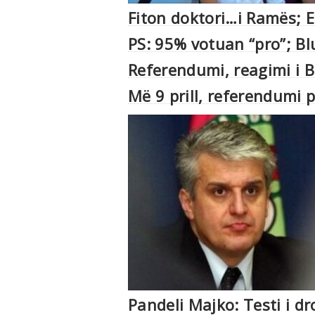
Fiton doktori…i Ramës; 
PS: 95% votuan “pro”; Blu
Referendumi, reagimi i Bl
Më 9 prill, referendumi p
Pandeli Majko: Testi i d