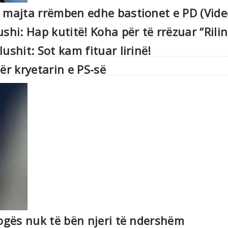
E majta rrëmben edhe bastionet e PD (Vide
shi: Hap kutitë! Koha për të rrëzuar “Rili
ushit: Sot kam fituar lirinë!
ër kryetarin e PS-së
rogës nuk të bën njeri të ndershëm