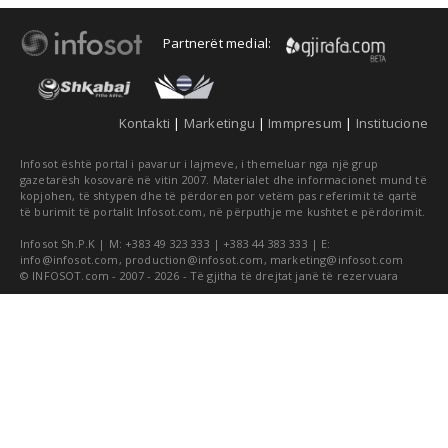
Partnerët medial:
Kontakti
|
Marketingu
|
Immpresum
|
Institucione
Infosot është portal i pavarur i lajmeve, i themeluar nga një grup
gazetarësh kosovarë në vitin 2007. Materialet dhe informacionet mund të
kopjohen, të shtypen dhe të përdoren por vetëm pas referimit të qartë
të burimit të portalit Infosot.com, në përputhje me kushtet e përdorimit.
Infosot Sh.P.K | M: +383 49 323 333 | +383 44 383 333 | E:
info@infosot.com
,
production@infosot.com
,
marketing@infosot.com
© INFOSOT.com - 2007 - 2026 - Të gjitha të drejtat janë të rezervuara