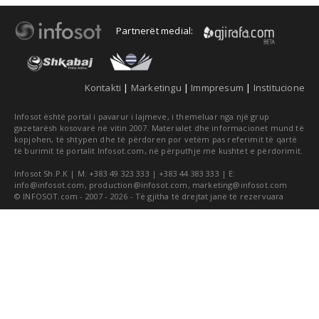
Partnerët medial:
Kontakti
|
Marketingu
|
Immpresum
|
Institucione
Infosot është portal i pavarur i lajmeve, i themeluar nga një grup
gazetarësh kosovarë në vitin 2007. Materialet dhe informacionet mund të
kopjohen, të shtypen dhe të përdoren por vetëm pas referimit të qartë
të burimit të portalit Infosot.com, në përputhje me kushtet e përdorimit.
Infosot Sh.P.K | M: +383 49 323 333 | +383 44 383 333 | E:
info@infosot.com
,
production@infosot.com
,
marketing@infosot.com
© INFOSOT.com - 2007 - 2026 - Të gjitha të drejtat janë të rezervuara