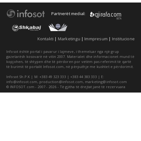
Partnerët medial:
Kontakti
|
Marketingu
|
Immpresum
|
Institucione
Infosot është portal i pavarur i lajmeve, i themeluar nga një grup
gazetarësh kosovarë në vitin 2007. Materialet dhe informacionet mund të
kopjohen, të shtypen dhe të përdoren por vetëm pas referimit të qartë
të burimit të portalit Infosot.com, në përputhje me kushtet e përdorimit.
Infosot Sh.P.K | M: +383 49 323 333 | +383 44 383 333 | E:
info@infosot.com
,
production@infosot.com
,
marketing@infosot.com
© INFOSOT.com - 2007 - 2026 - Të gjitha të drejtat janë të rezervuara