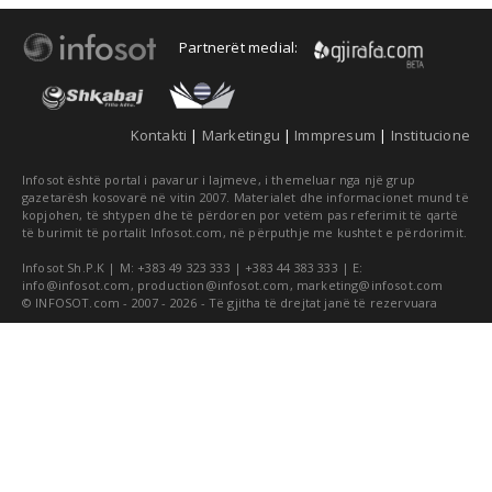
Partnerët medial:
Kontakti
|
Marketingu
|
Immpresum
|
Institucione
Infosot është portal i pavarur i lajmeve, i themeluar nga një grup
gazetarësh kosovarë në vitin 2007. Materialet dhe informacionet mund të
kopjohen, të shtypen dhe të përdoren por vetëm pas referimit të qartë
të burimit të portalit Infosot.com, në përputhje me kushtet e përdorimit.
Infosot Sh.P.K | M: +383 49 323 333 | +383 44 383 333 | E:
info@infosot.com
,
production@infosot.com
,
marketing@infosot.com
© INFOSOT.com - 2007 - 2026 - Të gjitha të drejtat janë të rezervuara