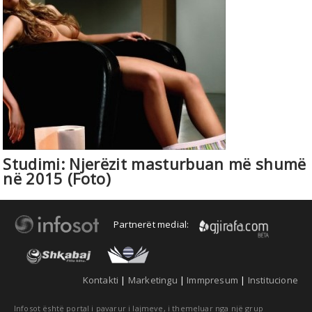
Studimi: Njerëzit masturbuan më shumë
në 2015 (Foto)
Partnerët medial:
Kontakti
|
Marketingu
|
Immpresum
|
Institucione
Infosot është portal i pavarur i lajmeve, i themeluar nga një grup