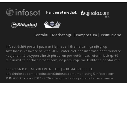
Partnerët medial:
Kontakti
|
Marketingu
|
Immpresum
|
Institucione
Infosot është portal i pavarur i lajmeve, i themeluar nga një grup
gazetarësh kosovarë në vitin 2007. Materialet dhe informacionet mund të
kopjohen, të shtypen dhe të përdoren por vetëm pas referimit të qartë
të burimit të portalit Infosot.com, në përputhje me kushtet e përdorimit.
Infosot Sh.P.K | M: +383 49 323 333 | +383 44 383 333 | E:
info@infosot.com
,
production@infosot.com
,
marketing@infosot.com
© INFOSOT.com - 2007 - 2026 - Të gjitha të drejtat janë të rezervuara