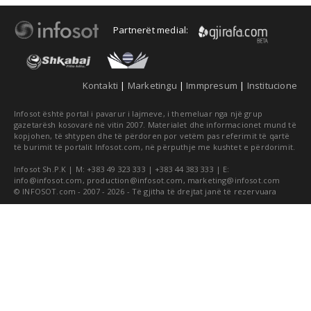
Partnerët medial:
Kontakti
|
Marketingu
|
Immpresum
|
Institucione
Infosot është portal i pavarur i lajmeve, i themeluar nga një grup
gazetarësh kosovarë në vitin 2007. Materialet dhe informacionet mund të
kopjohen, të shtypen dhe të përdoren por vetëm pas referimit të qartë
të burimit të portalit Infosot.com, në përputhje me kushtet e përdorimit.
Infosot Sh.P.K | M: +383 49 323 333 | +383 44 383 333 | E:
info@infosot.com
,
production@infosot.com
,
marketing@infosot.com
© INFOSOT.com - 2007 - 2026 - Të gjitha të drejtat janë të rezervuara