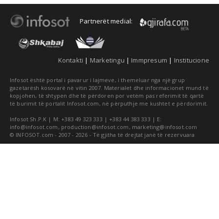
Partnerët medial:
Kontakti
|
Marketingu
|
Immpresum
|
Institucione
Infosot është portal i pavarur i lajmeve, i themeluar nga një grup
gazetarësh kosovarë në vitin 2007. Materialet dhe informacionet mund të
kopjohen, të shtypen dhe të përdoren por vetëm pas referimit të qartë
të burimit të portalit Infosot.com, në përputhje me kushtet e përdorimit.
Infosot Sh.P.K | M: +383 49 323 333 | +383 44 383 333 | E:
info@infosot.com
,
production@infosot.com
,
marketing@infosot.com
© INFOSOT.com - 2007 - 2026 - Të gjitha të drejtat janë të rezervuara